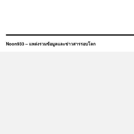
Noon933 – แหล่งรวมข้อมูลและข่าวสารรอบโลก