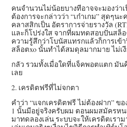
คนจำนวนไม่น้อยบางทีอาจจะมองว่าเป
ต้องการจะกล่าวว่า “เก๋าเกม” สุดๆนะ
คลาสสิกเป็น อัตราการจ่ายรางวัล (RTP
และก็โปร่งใส จากที่ผมทดสอบปั่นสล็
ความรู้สึกว่าโบนัสแทรกแล้วก็การเข้า
สล็อตxo นั้นทำได้สมดุลมากมาย ไม่เ
กลัว รวมทั้งเมื่อใดที่แจ็คพอตแตก มัน
เลย
2. เครดิตฟรีที่ไม่จกตา
คำว่า “แจกเครดิตฟรี ไม่ต้องฝาก” ของ
1 นั้นมีอยู่จริงครับผม ตอนผมสมัครหนแ
มาทดลองเล่น ระบบจะให้เครดิตเรามาป