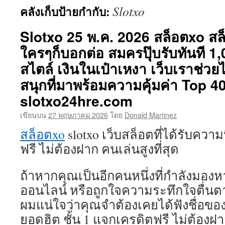
Slotxo
คลังเก็บป้ายกำกับ:
เนื้อหา
Slotxo 25 พ.ค. 2026 สล็อตxo สล
ใครๆก็บอกต่อ สมครปุ๊บรับทันที 1
สไตล์ เงินในเป๋าเหงา เว็บเราช่ว
สนุกที่มาพร้อมความคุ้มค่า Top 40
slotxo24hre.com
เขียนบน
27 พฤษภาคม 2026
โดย
Donald Martinez
สล็อตxo
slotxo เว็บสล็อตที่ได้รับควา
ฟรี ไม่ต้องฝาก คนเล่นสูงที่สุด
ถ้าหากคุณเป็นอีกคนหนึ่งที่กำลังมอง
ออนไลน์ หรือถูกใจความระทึกใจตื่นต
ผมแน่ใจว่าคุณจำต้องเคยได้ฟังชื่อของ
ยอดฮิต ชั้น 1 แจกเครดิตฟรี ไม่ต้องฝา