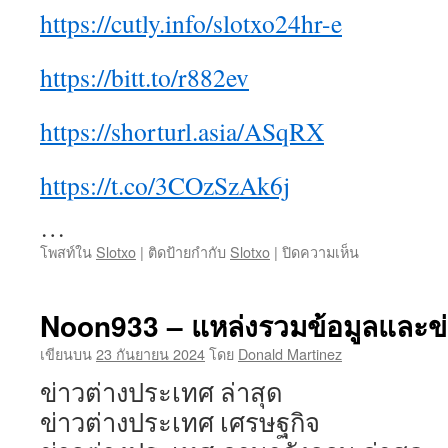
https://cutly.info/slotxo24hr-e
https://bitt.to/r882ev
https://shorturl.asia/ASqRX
https://t.co/3COzSzAk6j
…
บน
โพสท์ใน
Slotxo
|
ติดป้ายกำกับ
Slotxo
|
ปิดความเห็น
Slotxo
25
พ.ค.
Noon933 – แหล่งรวมข้อมูลและ
2026
สล็อตxo
เขียนบน
23 กันยายน 2024
โดย
Donald Martinez
สล็อต
ข่าวต่างประเทศ ล่าสุด
แตก
ไว
ข่าวต่างประเทศ เศรษฐกิจ
เล่น