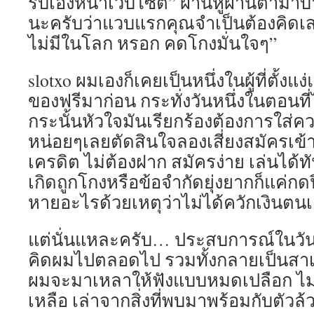
รับเองหน้าเว็บไซต์” ผ่านหูผ่านตามาบ
นะครับว่าแวบแรกคุณจำเป็นต้องคิดเ
ไม่มีในโลก หรอก คดโกงมั่นใจๆ”
slotxo ผมเองก็เคยเป็นหนึ่งในผู้ที่ตั้งแง
ของฟรีมาก่อน กระทั่งวันหนึ่งในตอนที่ไ
กระนั้นหัวใจมันเรียกร้องต้องการใส่คว
หน่อยๆเลยตัดสินใจลองเสี่ยงสมัครเข้า
เครดิต ไม่ต้องฝาก สมัครง่าย เล่นได้ทัน
เกิดถูกโกงหรือข้อจำกัดยุ่งยากก็แค่กดปิ
หายอะไรด้วยเหตุว่าไม่ได้ควักเงินตน
แต่นั่นแหละครับ… ประสบการณ์ในวันน
คิดผมไปตลอดไป รวมทั้งกลายเป็นสาเห
ผมจะมาเหลาให้ฟังแบบหมดเปลือก ไม่มี
เหลือ เล่าจากสิ่งที่พบมาพร้อมกับตัวล