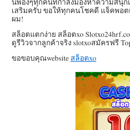
นพ้องๆทุกคนที่กำลังมองหาความสนุกแ
เสริมครับ ขอให้ทุกคนโชคดี แจ็คพอต
ผม!
สล็อตแตกง่าย สล็อตxo Slotxo24hrf.c
ดูรีวิวจากลูกค้าจริง slotxoสมัครฟรี To
ขอขอบคุณwebsite
สล็อตxo