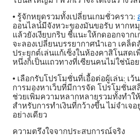
• รู้จักหยุดรวมทั้งเปลี่ยนเกมชั่วคราว:
ออนไลน์มีจังหวะของมันขอรับ หากหมุ
แล้วยังเงียบกริบ ชี้แนะให้กดออกจากเก
จะลองเปลี่ยนบรรยากาศนำเอา เคล็ดล
ประยุกต์เล่นแก้เซ็งในห้องคาสิโนสดเ
หนึ่งก็เป็นแถวทางที่เซียนคนไม่ใช่น้
• เลือกรับโปรโมชั่นที่เอื้อต่อผู้เล่น: 
การมองหาเว็บที่มีการจัด โปรโมชั่นสล
ช่วยเพิ่มความหลากหลายรวมทั้งทำให้
สำหรับการทำเงินที่กว้างขึ้น ไม่จำเจอย
อย่างเดียว
ความตรึงใจจากประสบการณ์จริง