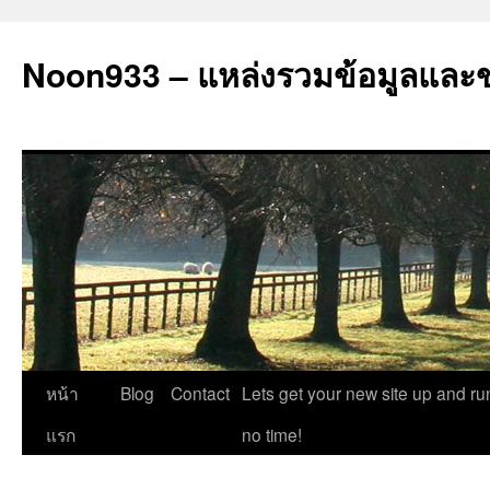
Noon933 – แหล่งรวมข้อมูลและ
ข้าม
หน้า
Blog
Contact
Lets get your new site up and ru
ไป
แรก
no time!
ยัง