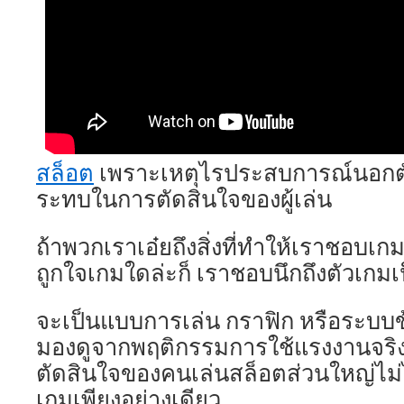
ไว
ใจ
ต้อง
มา
slotx
คา
สิ
โนดี
ไม่มี
สล็อต
เพราะเหตุไรประสบการณ์นอกตัว
ไม่
ได้
ระทบในการตัดสินใจของผู้เล่น
แล้ว
Top
67
ถ้าพวกเราเอ๋ยถึงสิ่งที่ทำให้เราชอบเ
by
ถูกใจเกมใดล่ะก็ เราชอบนึกถึงตัวเกมเ
Anton
จะเป็นแบบการเล่น กราฟิก หรือระบบข
มองดูจากพฤติกรรมการใช้แรงงานจริงๆ
ตัดสินใจของคนเล่นสล็อตส่วนใหญ่ไม่ได
เกมเพียงอย่างเดียว