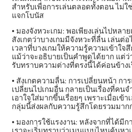
สำหรับเพื่อการเล่นตลอดทั้งตอน ไม่ใช่
แจกโบนัส
• มองจังหวะเกม: พอเพียงเล่นไปหลาย
สังเกตว่าบางเกมมีจังหวะที่ลื่น เล่นต่
เวลาที่บางเกมให้ความรู้ความเข้าใจส
แม้ว่าจะอธิบายเป็นคำพูดได้ยาก แต่ว่
รับทราบความต่างที่ตรงนี้ได้ค่อนข้างเ
• สังเกตความลื่น: การเปลี่ยนหน้า กา
เปลี่ยนไปเกมอื่น กลายเป็นเรื่องที่ค
เอาใจใส่มากขึ้นเรื่อยๆ เพราะเมื่อเข้า
กลุ่มนี้ส่งผลกับความรู้สึกโดยรวมมากกว
• มองการใช้แรงงาน: หลังจากที่ได้ม
เราจะเริ่มทราบว่าเมนูแบบไหนค้นหาเ