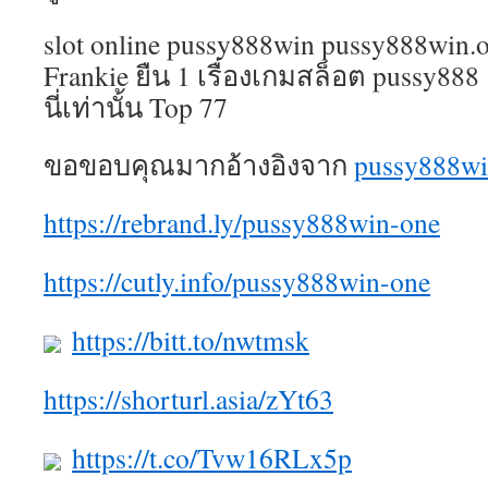
slot online pussy888win pussy888win.
Frankie ยืน 1 เรื่องเกมสล็อต pussy888 ค
นี่เท่านั้น Top 77
ขอขอบคุณมากอ้างอิงจาก
pussy888w
https://rebrand.ly/pussy888win-one
https://cutly.info/pussy888win-one
https://bitt.to/nwtmsk
https://shorturl.asia/zYt63
https://t.co/Tvw16RLx5p