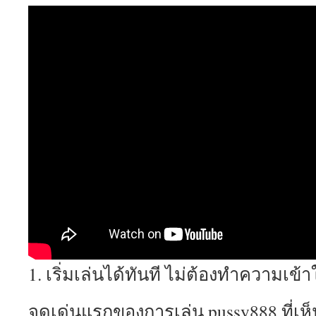
1. เริ่มเล่นได้ทันที ไม่ต้องทำความเข้
จุดเด่นแรกของการเล่น pussy888 ที่เห็