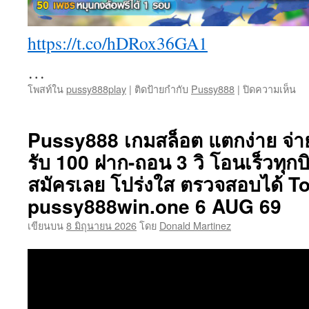
https://t.co/hDRox36GA1
…
บน
โพสท์ใน
pussy888play
|
ติดป้ายกำกับ
Pussy888
|
ปิดความเห็น
Pu
pu
6
Pussy888 เกมสล็อต แตกง่าย จ่า
สิ
รับ 100 ฝาก-ถอน 3 วิ โอนเร็วทุก
69
พุซ
สมัครเลย โปร่งใส ตรวจสอบได้ T
สล
ออ
pussy888win.one 6 AUG 69
โล
เขียนบน
8 มิถุนายน 2026
โดย
Donald Martinez
แห่
คว
สน
ที่
เหน
กว่
แค