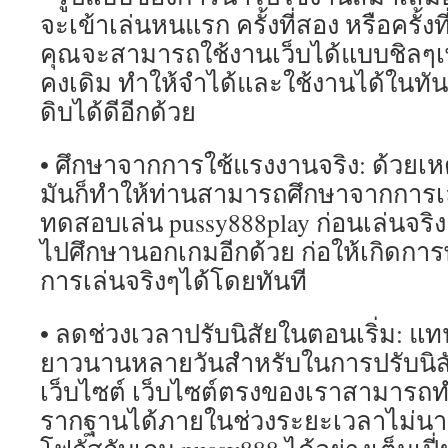
จะเข้าเล่นหนแรก ครั้งที่สอง หรือครั้ง
คุณจะสามารถใช้งานเว็บได้แบบชิลๆเ
คงเดิม ทำให้จำได้และใช้งานได้ในทั
ดิบได้ดีอีกด้วย
• ศึกษาจากการใช้แรงงานจริง: ด้วยเห
มันก็ทำให้ท่านสามารถศึกษาจากการเล่
ทดสอบเล่น pussy888play ก่อนเล่นจริง
ไปศึกษานอกเกมอีกด้วย ก่อให้เกิดก
การเล่นจริงๆได้โดยทันที
• ลดช่วงเวลาปรับนิสัยในตอนเริ่ม: แ
ยาวนานหลายวันสำหรับในการปรับนิสัย
เว็บไซต์ เว็บไซต์ตรงของเราสามารถท
รากฐานได้ภายในช่วงระยะเวลาไม่นาน