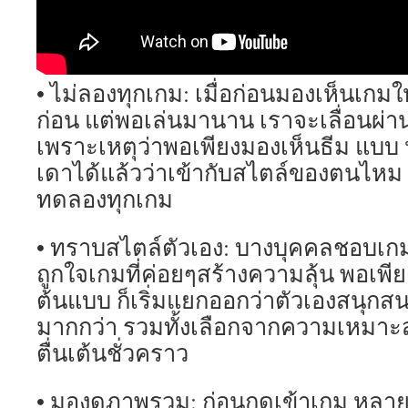
• ไม่ลองทุกเกม: เมื่อก่อนมองเห็นเกมใ
ก่อน แต่พอเล่นมานาน เราจะเลื่อนผ่า
เพราะเหตุว่าพอเพียงมองเห็นธีม แบบ 
เดาได้แล้วว่าเข้ากับสไตล์ของตนไหม 
ทดลองทุกเกม
• ทราบสไตล์ตัวเอง: บางบุคคลชอบเกมท
ถูกใจเกมที่ค่อยๆสร้างความลุ้น พอเพ
ต้นแบบ ก็เริ่มแยกออกว่าตัวเองสนุก
มากกว่า รวมทั้งเลือกจากความเหมาะส
ตื่นเต้นชั่วคราว
• มองดูภาพรวม: ก่อนกดเข้าเกม หลา