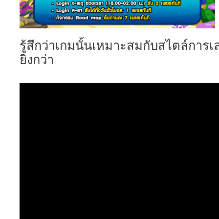
รู้สึกว่าเกมนั้นเหมาะสมกับสไตล์การเ
ยิ่งกว่า