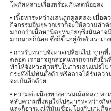
โฟกัสหลายเรื่องพร้อมกันลดน้อยลง
• เนื้อหาระหว่างเล่นถูกดูลดลง: เมื่อ
กิจกรรมอื่นๆพวกเราก็จะให้ความสำ
มากกว่าเนื้อหานิดๆหน่อยๆซึ่งมันอาจม
มากมายก็น้อย ซึ่งก็ขึ้นอยู่กับตัวเราเอง
• การรับทราบจังหวะเปลี่ยนไป: จากที
ตลอด เราอาจถูกสอดแทรกจากสิ่งอื่นที
ทำให้จังหวะสำหรับในการเล่นแปรไป บ
กระทั่งไม่ทันตั้งตัว หรืออาจได้รับคว
จะเป็นอีกด้วย
• ความต่อเนื่องทางอารมณ์ลดลง: พอเพ
สลับความพึงพอใจไปๆมาๆระหว่างกิจก
และก็อารมณ์ที่มันเชื่อมโยงกับเกมก็จ