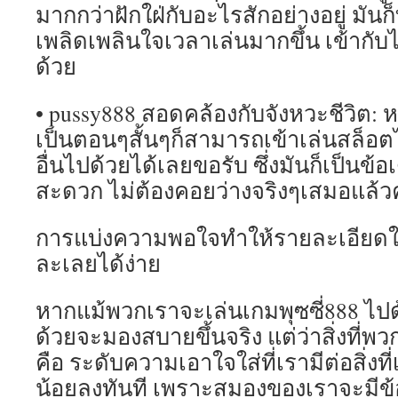
มากกว่าฝักใฝ่กับอะไรสักอย่างอยู่ มัน
เพลิดเพลินใจเวลาเล่นมากขึ้น เข้ากับ
ด้วย
• pussy888 สอดคล้องกับจังหวะชีวิต: 
เป็นตอนๆสั้นๆก็สามารถเข้าเล่นสล็อตได
อื่นไปด้วยได้เลยขอรับ ซึ่งมันก็เป็น
สะดวก ไม่ต้องคอยว่างจริงๆเสมอแล้วค
การแบ่งความพอใจทำให้รายละเอียดใน
ละเลยได้ง่าย
หากแม้พวกเราจะเล่นเกมพุซซี่888 ไปด
ด้วยจะมองสบายขึ้นจริง แต่ว่าสิ่งที่
คือ ระดับความเอาใจใส่ที่เรามีต่อสิ่งท
น้อยลงทันที เพราะสมองของเราจะมีข