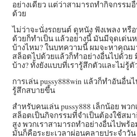
อย่างเดียว แต่ว่าสามารถทำกิจกรรมอื
77
by
ด้วย
Ja
ไม่ว่าจะนั่งรถยนต์ ดูหนัง ฟังเพลง หร
ด้วยก็ทำเป็น แล้วอย่างนี้ มันมีจุดเด
บ้างไหม? ในบทความนี้ ผมจะหาคุณมาด
สล็อตไปด้วยแล้วก็ทำอย่างอื่นไปด้วย ม
บ้าง? ทั้งยังแบบที่เรารู้สึกตัวและไม่รู้ต
การเล่น pussy888win แล้วก็ทำอันอื่นไ
รู้สึกสบายขึ้น
สำหรับคนเล่น pussy888 เล็กน้อย พวกเ
สล็อตเป็นกิจกรรมที่จำเป็นต้องใช้สม
สูง พวกเราสามารถทำอย่างอื่นไปพร้อมๆ
มันก็คือระยะเวลาผ่อนคลายประจำวัน 