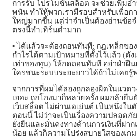
การรับ โปรโมชั่นสล็อต จะช่วยเพิ่มอ
พนัน ทำให้พวกเรามีรอบสำหรับเพื่อการป
ใหญ่มากขึ้น แต่ว่าจำเป็นต้องอ่านข้อจำก
ตรงนี้ทำเทิร์นต่ำมาก
• ได้แล้วจะต้องถอนทันที: กฎเหล็กของสา
กำไรได้ตามเป้าหมายที่ตั้งไว้แล้ว (ดัง
เท่าของทุน) ให้กดถอนทันที อย่าฝ่าฝืนเ
ใครชนะระบบระยะยาวได้ถ้าไม่เคยรู้
จากการที่ผมได้ลองถูกลองผิดในแวดวง
เยอะ ถูกโกงมาก็หลายครั้ง ผมกล้ายืนย
เว็บสล็อต ไม่ผ่านเอเย่นต์ เป็นหนึ่งในตั
ตอนนี้ ไม่ว่าจะเป็นเรื่องความปลอดภ
ยั่งยืนและมั่นคงทางด้านการเงินที่ฝาก
น้อย แล้วก็ความโปร่งสบายใสของเกมก