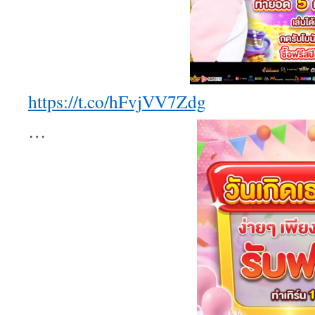
https://t.co/hFvjVV7Zdg
…