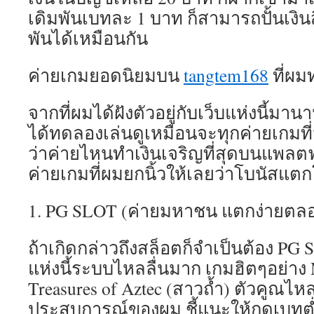
เดิมพันเบทละ 1 บาท ก็สามารถปั้นเงินสิ
พันได้เหมือนกัน
ค่ายเกมยอดนิยมบน
tangtem168
ที่ผม
จากที่ผมได้ฝังตัวอยู่กับเว็บแห่งนี้
ได้ทดลองเล่นดูเหมือนจะทุกค่ายเกมที่ม
ว่าค่ายไหนทำเงินเจริญที่สุดบนแพลตฟอร์
ค่ายเกมที่ผมยกนิ้วให้เลยว่าโบนัสแ
1. PG SLOT (ค่ายมหาชน แตกง่ายตล
ถ้าเกิดกล่าวถึงสล็อตก็จำเป็นต้อง PG
แห่งนี้ระบบไหลลื่นมาก เกมฮิตๆอย่าง 
Treasures of Aztec (สาวถ้ำ) ตัวคูณไ
ประสบการณ์ของผม ชี้แนะให้กดเบทต่ำเ