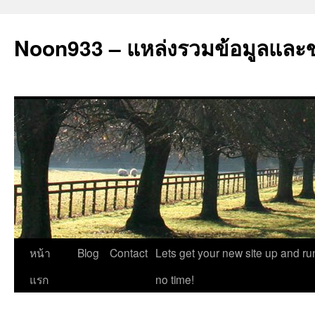
Noon933 – แหล่งรวมข้อมูลและ
ข้าม
หน้า
Blog
Contact
Lets get your new site up and ru
ไป
แรก
no time!
ยัง