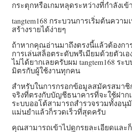
กระตุกหรือเกมหลุดระหว่างที่กำลังเข้
tangtem168 กระบวนการเริ่มต้นความเพ
สร้างรายได้ง่ายๆ
ถ้าหากคุณอ่านมาถึงตรงนี้แล้วต้องก
การเล่นสล็อตระดับพรีเมียมด้วยตัวเอง
ไม่ได้ยากเลยครับผม tangtem168 ระบ
มิตรกับผู้ใช้งานทุกคน
สำหรับในการกรอกข้อมูลสมัครสมาชิก ค
จริงที่ตรงกับบัญชีธนาคารที่จะใช้ฝากแล
ระบบออโต้สามารถสำรวจรวมทั้งอนุมัต
แม่นยำแล้วก็รวดเร็วที่สุดครับ
คุณสามารถเข้าไปดูกรยละเอียดและก็ป