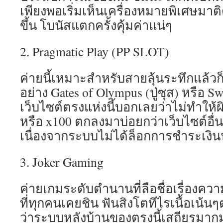
เพียงพอเริ่มเห็นเครื่องหมายพิเศษมาต
ขึ้น โบนัสแตกครั้งคุ้มค่าแน่ๆ
2. Pragmatic Play (PP SLOT)
ค่ายนี้เหมาะสำหรับสายลุ้นระทึกแล้วก็
อย่าง Gates of Olympus (ปู่ซุส) หรือ 
เว็บไซต์ตรงแห่งนี้บอกเลยว่าไม่ทำให้ผ
หรือ x100 ตกลงมาบ่อยกว่าเว็บไซต์อื่
เนื่องจากระบบไม่ได้ล็อกการชำระเงินน
3. Joker Gaming
ค่ายเกมระดับตำนานที่ลือชื่อเรื่องค
ที่ทุกคนเคยชิน ฟันสิงโตทีไรเนื้อเน้น
ว่าระบบหลังบ้านของตรงนี้เสถียรมาก