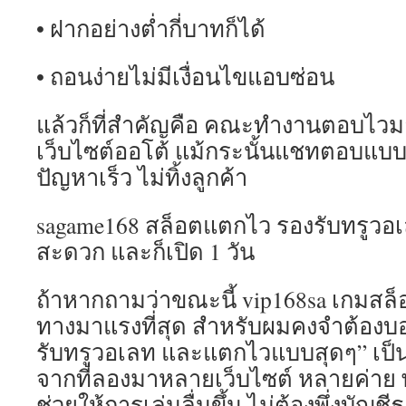
• ฝากอย่างต่ำกี่บาทก็ได้
• ถอนง่ายไม่มีเงื่อนไขแอบซ่อน
แล้วก็ที่สำคัญคือ คณะทำงานตอบไวม
เว็บไซต์ออโต้ แม้กระนั้นแชทตอบแบบ
ปัญหาเร็ว ไม่ทิ้งลูกค้า
sagame168 สล็อตแตกไว รองรับทรูวอเ
สะดวก และก็เปิด 1 วัน
ถ้าหากถามว่าขณะนี้ vip168sa เกมสล
ทางมาแรงที่สุด สำหรับผมคงจำต้องบอก
รับทรูวอเลท และแตกไวแบบสุดๆ” เป็
จากที่ลองมาหลายเว็บไซต์ หลายค่าย
ช่วยให้การเล่นลื่นขึ้น ไม่ต้องพึ่งบัญช