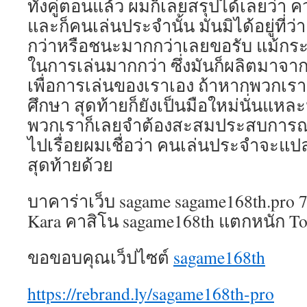
ทั้งคู่ตอนแล้ว ผมก็เลยสรุปได้เลยว่า 
และก็คนเล่นประจำนั้น มันมิได้อยู่ที
กว่าหรือชนะมากกว่าเลยขอรับ แม้กระนั้
ในการเล่นมากกว่า ซึ่งมันก็ผลิตมาจ
เพื่อการเล่นของเราเอง ถ้าหากพวกเรา
ศึกษา สุดท้ายก็ยังเป็นมือใหม่นั่นแหละ
พวกเราก็เลยจำต้องสะสมประสบการณ์แ
ไปเรื่อยผมเชื่อว่า คนเล่นประจำจะแปล
สุดท้ายด้วย
บาคาร่าเว็บ sagame sagame168th.pro
Kara คาสิโน sagame168th แตกหนัก To
ขอขอบคุณเว็ปไซต์
sagame168th
https://rebrand.ly/sagame168th-pro