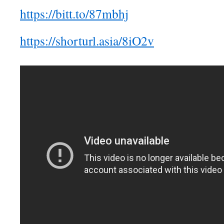
https://bitt.to/87mbhj
https://shorturl.asia/8iO2v