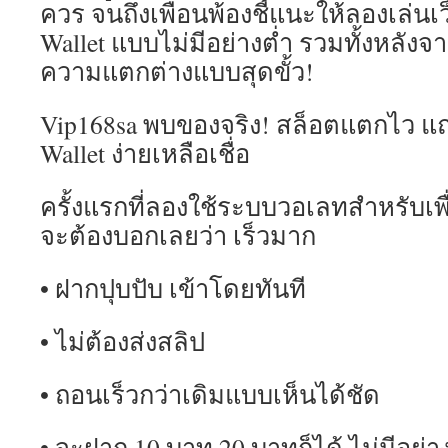
ควร จนถึงเพื่อนพ้องชี้แนะให้ลองเล่นเว
Wallet แบบไม่มีอย่างต่ำ รวมทั้งหลังจา
ความแตกต่างแบบสุดขั้ว!
Vip168sa พบของจริง! สล็อตแตกไว แ
Wallet ง่ายเหลือเชื่อ
ครั้งแรกที่ลองใช้ระบบวอเลทสำหรับเพื
จะต้องบอกเลยว่า เร็วมาก
• ฝากปุบปับ เข้าโดยทันที
• ไม่ต้องส่งสลิป
• ถอนเร็วกว่าเดิมแบบเห็นได้ชัด
• จะฝาก 10 บาท 20 บาทก็ได้ ไม่มีอย่า