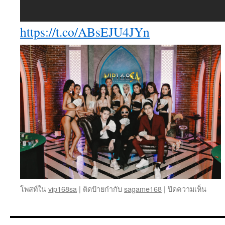
https://t.co/ABsEJU4JYn
บน
โพสท์ใน
vip168sa
|
ติดป้ายกำกับ
sagame168
|
ปิดความเห็น
Vip16
พนัน
ออนไ