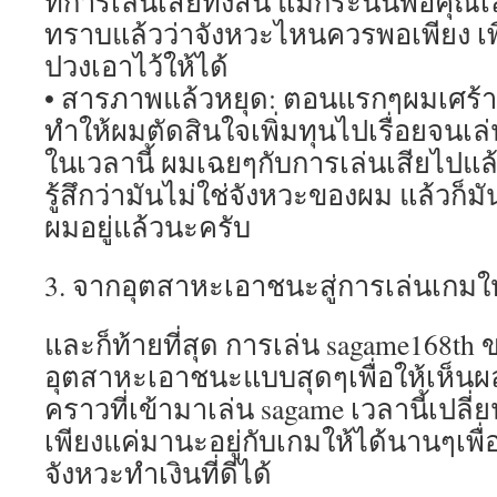
ที่การเล่นเสียทั้งสิ้น แม้กระนั้นพอคุณ
ทราบแล้วว่าจังหวะไหนควรพอเพียง เพื
ปวงเอาไว้ให้ได้
• สารภาพแล้วหยุด: ตอนแรกๆผมเศร้าใ
ทำให้ผมตัดสินใจเพิ่มทุนไปเรื่อยจนเล่
ในเวลานี้ ผมเฉยๆกับการเล่นเสียไปแล
รู้สึกว่ามันไม่ใช่จังหวะของผม แล้วก็มั
ผมอยู่แล้วนะครับ
3. จากอุตสาหะเอาชนะสู่การเล่นเกมให
และก็ท้ายที่สุด การเล่น sagame168t
อุตสาหะเอาชนะแบบสุดๆเพื่อให้เห็นผ
คราวที่เข้ามาเล่น sagame เวลานี้เปล
เพียงแค่มานะอยู่กับเกมให้ได้นานๆเพ
จังหวะทำเงินที่ดีได้