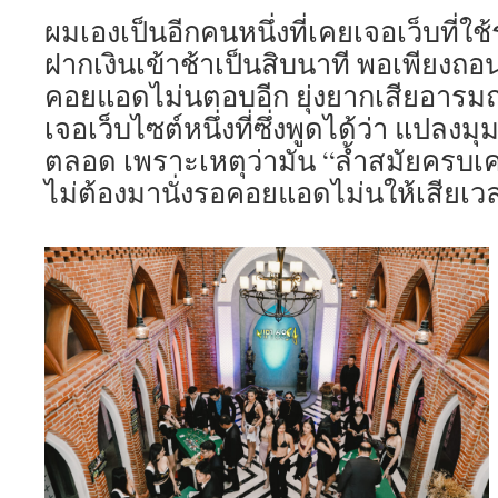
แม่
ผมเองเป็นอีกคนหนึ่งที่เคยเจอเว็บที่ใ
ใหม่
ล่าสุ
ฝากเงินเข้าช้าเป็นสิบนาที พอเพียง
Top
คอยแอดไม่นตอบอีก ยุ่งยากเสียอารมณ
39
by
เจอเว็บไซต์หนึ่งที่ซึ่งพูดได้ว่า แปล
Kar
ตลอด เพราะเหตุว่ามัน “ล้ำสมัยครบเคร
ไม่ต้องมานั่งรอคอยแอดไม่นให้เสียเว