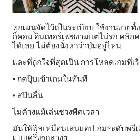
ทุกเมนูจัดไว้เป็นระเบียบ ใช้งานง่ายทั้
ก็คอม อินเทอร์เฟซงามแต่ไม่รก คลิกคร
ได้เลย ไม่ต้องนั่งหาว่าปุ่มอยู่ไหน
และที่ถูกใจที่สุดเป็น การโหลดเกมที่เร
• กดปุ๊บเข้าเกมในทันที
• สปินลื่น
ไม่ค้างแม้เล่นช่วงพีคเวลา
มันให้ฟีลเหมือนเล่นแอปเกมระดับพรีเมี
แบบครึ่งๆกลางๆ