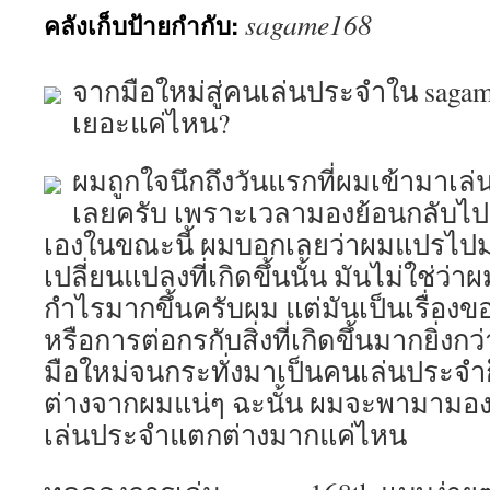
sagame168
คลังเก็บป้ายกำกับ:
เนื้อหา
จากมือใหม่สู่คนเล่นประจำใน sagam
เยอะแค่ไหน?
ผมถูกใจนึกถึงวันแรกที่ผมเข้ามาเล่
เลยครับ เพราะเวลามองย้อนกลับไป
เองในขณะนี้ ผมบอกเลยว่าผมแปรไปม
เปลี่ยนแปลงที่เกิดขึ้นนั้น มันไม่ใช่ว่าผ
กำไรมากขึ้นครับผม แต่มันเป็นเรื่องข
หรือการต่อกรกับสิ่งที่เกิดขึ้นมากยิ่งกว่า ซ
มือใหม่จนกระทั่งมาเป็นคนเล่นประจำ
ต่างจากผมแน่ๆ ฉะนั้น ผมจะพามามองเ
เล่นประจำแตกต่างมากแค่ไหน