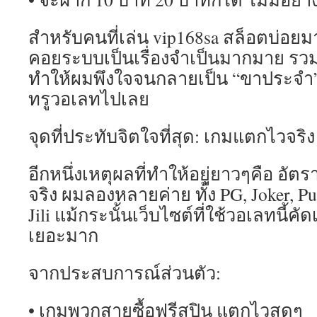
สำหรับคนที่เล่น vip168sa สล็อตบ่อ
คอยระบบเป็นเรื่องจำเป็นมากมาย รวมทั้ง
ทำให้ผมพึงใจจนกลายเป็น “ขาประจำ” 
ทรูวอเลทไปเลย
จุดที่ประทับจิตใจที่สุด: เกมแตกไวจริ
อีกหนึ่งเหตุผลที่ทำให้อยู่ยาวๆคือ อั
จริง ผมลองหลายค่าย ทั้ง PG, Joker, P
Jili แม้กระนั้นเว็บไซต์ที่ใช้วอเลทนี้
เยอะมาก
จากประสบการณ์ส่วนตัว:
• เกมพวกสายซื้อฟรีสปิน แตกไวสุดๆ