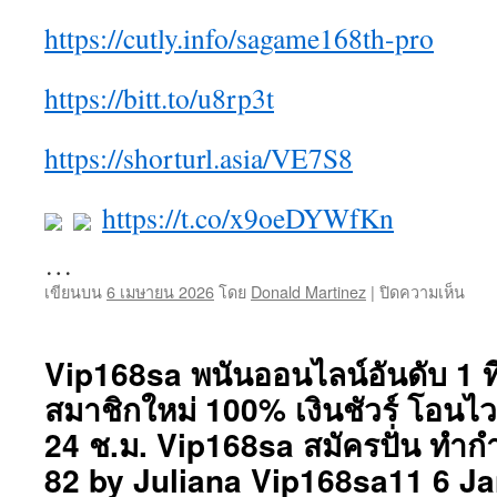
https://cutly.info/sagame168th-pro
https://bitt.to/u8rp3t
https://shorturl.asia/VE7S8
https://t.co/x9oeDYWfKn
…
บน
เขียนบน
6 เมษายน 2026
โดย
Donald Martinez
|
ปิดความเห็น
Sag
บา
คา
Vip168sa พนันออนไลน์อันดับ 1 ที่
ร่า
สมาชิกใหม่ 100% เงินชัวร์ โอนไ
เว็บ
ไหน
24 ช.ม. Vip168sa สมัครปั่น ทำกำไ
ดี
แนะ
82 by Juliana Vip168sa11 6 J
เว็บ