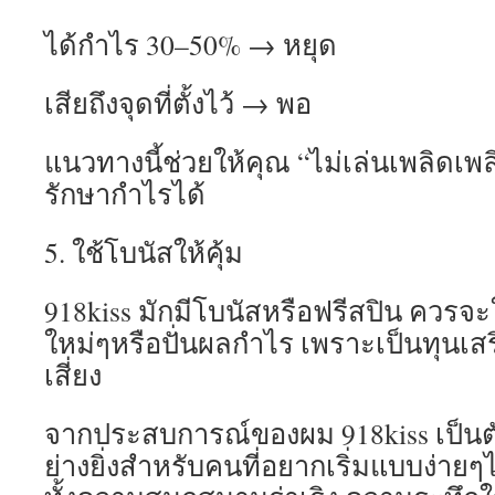
ได้กำไร 30–50% → หยุด
เสียถึงจุดที่ตั้งไว้ → พอ
แนวทางนี้ช่วยให้คุณ “ไม่เล่นเพลิดเพล
รักษากำไรได้
5. ใช้โบนัสให้คุ้ม
918kiss มักมีโบนัสหรือฟรีสปิน ควรจ
ใหม่ๆหรือปั่นผลกำไร เพราะเป็นทุนเส
เสี่ยง
จากประสบการณ์ของผม 918kiss เป็นตั
ย่างยิ่งสำหรับคนที่อยากเริ่มแบบง่ายๆ