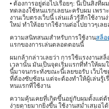
• ต้องการอยู่ต่อไปเรื่อยๆ: นี่เป็นสิ่งที่
ทดลองใช้หนแรกเลยนะครับผม เพราะว่
งานเว็บตรงเว็บนี้ เล่นแล้วรู้สึกใช้งา
ใหม่ ทำให้อยากใช้งานต่อไปยาวๆเลยล
ความสนิทสนมสำหรับการใช้งาน
สล็อ
แรกของการเล่นตลอดตอนนี้
ผมกล้ากล่าวเลยว่า การใช้แรงงานสล็อ
เวลานั้น มันเป็นจุดเริ่มแรกที่ทำให้ผม
นี้มาจนกระทั่งขณะนี้เลยขอรับ เว็บไซต
ที่ต้องซับซ้อน แต่จะต้องทำให้ผู้เล่นรู้เร
หนแรกที่ใช้งาน
ความคุ้นเคยที่เกิดขึ้นอยู่กับผมตั้งแต่
ง่ายดายมากยิ่งขึ้น ใช้งานสม่ำเสมอได้