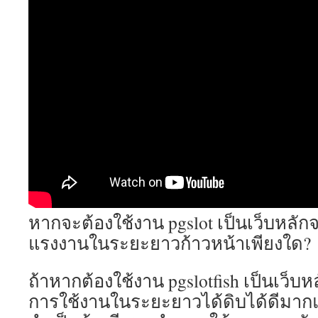
หากจะต้องใช้งาน pgslot เป็นเว็บหลัก
แรงงานในระยะยาวก้าวหน้าเพียงใด?
ถ้าหากต้องใช้งาน pgslotfish เป็นเว็บ
การใช้งานในระยะยาวได้ดิบได้ดีมากแค่ไ