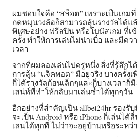
ผมชอบใจคือ “สล็อต” เพราะเป็นเกมที่เล
กดหมุนวงล้อก็สามารถลุ้นรางวัลได้แล้ว
พิเศษอย่าง ฟรีสปิน หรือโบนัสเกม ที่
ครั้ง ทำให้การเล่นไม่น่าเบื่อ และม
เวลา
จากที่ผมลองเล่นไปครู่หนึ่ง สิ่งที่รู้สึ
การลุ้น “แจ็คพอต” มีอยู่จริง บางครั้งเ
ก็ได้รางวัลก้อนเล็กๆและก็บางเวลาก็มีล
เสน่ห์ที่ทำให้กลับมาเล่นซ้ำได้ทุกๆวัน
อีกอย่างที่สำคัญเป็น allbet24hr รองรับ
จะเป็น Android หรือ iPhone ก็เล่นได้
เล่นได้ทุกที่ ไม่ว่าจะอยู่บ้านหรือระหว