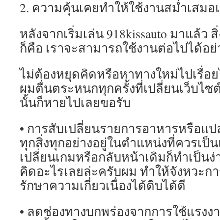
2. ความคุ้นเคยทำให้ใช้งานสม่ำเสมอ
หลังจากเริ่มเล่น 918kissauto มาแล้ว สิ
ก็คือ เราจะสามารถใช้งานต่อไปได้อย
ไม่ต้องหยุดคิดหรือหาทางใหม่ไปเรื่อยได้
ผมตื่นตระหนกทุกครั้งที่เปลี่ยนเว็บไซ
นั้นก็หายไปเลยขอรับ
• การสับเปลี่ยนรายการอาหารหรือแปลง
ทุกสิ่งทุกอย่างอยู่ในตำแหน่งที่ควรเป็น
เปลี่ยนเกมหรือกลับหน้าเดิมก็ทำเป็น
คิดอะไรเลยล่ะครับผม ทำให้จังหวะก
รักษาความเกี่ยวเนื่องได้ดิบได้ดี
• ลดช่องทางบกพร่องจากการใช้แรงงา