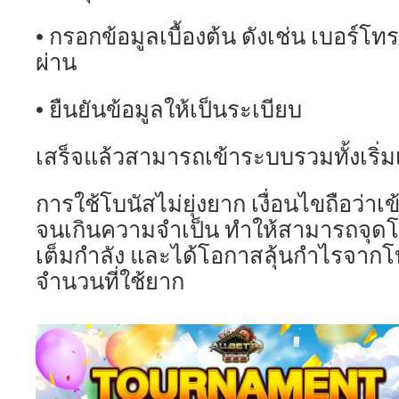
• กรอกข้อมูลเบื้องต้น ดังเช่น เบอร์โทร
ผ่าน
• ยืนยันข้อมูลให้เป็นระเบียบ
เสร็จแล้วสามารถเข้าระบบรวมทั้งเริ่มเ
การใช้โบนัสไม่ยุ่งยาก เงื่อนไขถือว่าเข
จนเกินความจำเป็น ทำให้สามารถจุดโฟ
เต็มกำลัง และได้โอกาสลุ้นกำไรจากโบ
จำนวนที่ใช้ยาก