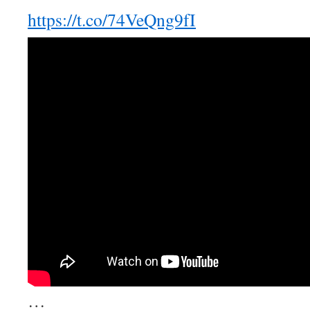
https://t.co/74VeQng9fI
…