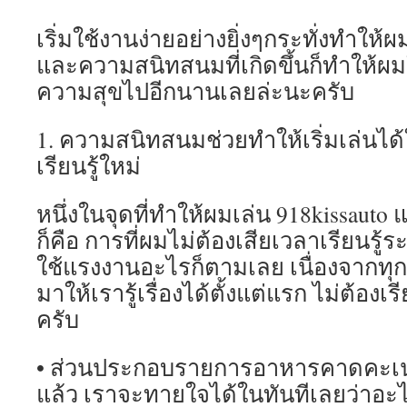
เริ่มใช้งานง่ายอย่างยิ่งๆกระทั่งทำให้
และความสนิทสนมที่เกิดขึ้นก็ทำให้ผมใ
ความสุขไปอีกนานเลยล่ะนะครับ
1. ความสนิทสนมช่วยทำให้เริ่มเล่นได้
เรียนรู้ใหม่
หนึ่งในจุดที่ทำให้ผมเล่น 918kissauto แล
ก็คือ การที่ผมไม่ต้องเสียเวลาเรียนรู้
ใช้แรงงานอะไรก็ตามเลย เนื่องจากทุก
มาให้เรารู้เรื่องได้ตั้งแต่แรก ไม่ต้องเร
ครับ
• ส่วนประกอบรายการอาหารคาดคะเนได้
แล้ว เราจะทายใจได้ในทันทีเลยว่าอะไ