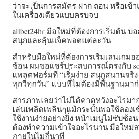
ว่าจะเป็นการสมัคร ฝาก ถอน หรือเข้าเล
ในเครื่องเดียวแบบครบจบ
allbet24hr มือใหม่ที่ต้องการเริ่มต้น
สนุกและลุ้นแจ็คพอตแต่ละวัน
สำหรับมือใหม่ที่ต้องการเริ่มเล่นเกม
ซ้อน ผมขอแชร์ประสบการณ์ตรงกับ scr
แพลตฟอร์มที่ “เริ่มง่าย สนุกสนานจริง
ทุกวี่ทุกวัน” แบบที่ไม่ต้องมีพื้นฐานมาก
สารภาพเลยว่าไม่ได้คาดหวังอะไรมาก
เล่นเพลิดเพลินๆแม้กระนั้นพอใช้ลองเข้
ใช้งานง่ายอย่างยิ่ง หน้าเมนูไม่ซับซ้อน
ต้องทำความเข้าใจอะไรนาน มือใหม่สาม
ภายในไม่กี่นาที