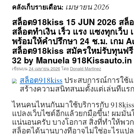
เมษายน 2026
คลังเก็บรายเดือน:
เนื้อหา
สล็อต918kiss 15 JUN 2026 สล็อ
สล็อตทำเงิน เร็ว แรง แซงทุกเว็บ 
พร้อมให้คำปรึกษา 24 ช.ม. เกม A
สล็อต918kiss สมัครใหม่รับทุนฟรี
32 by Manuela 918Kissauto.in
เขียนบน
24 เมษายน 2026
โดย
Donald Martinez
สล็อต918kiss
ประสบการณ์การใช้แรง
สร้างความสนิทสนมตั้งแต่เล่นทีแร
ไหนคนไหนกันมาใช้บริการกับ 918kissa
แปลงเว็บไซต์อีกแล้วยกมือขึ้น! ผมมั่น
แน่นอนครับ บางโอกาส สิ่งที่ทำให้พวกเ
สล็อตได้นานบางทีอาจไม่ใช่อะไรแป