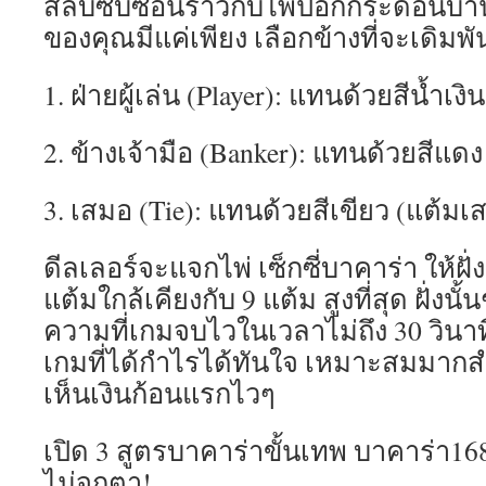
สลับซับซ้อนราวกับไพ่ป๊อกกระดอนบ้าน
ของคุณมีแค่เพียง เลือกข้างที่จะเดิมพั
1. ฝ่ายผู้เล่น (Player): แทนด้วยสีน้ำเงิน
2. ข้างเจ้ามือ (Banker): แทนด้วยสีแดง
3. เสมอ (Tie): แทนด้วยสีเขียว (แต้มเ
ดีลเลอร์จะแจกไพ่ เซ็กซี่บาคาร่า ให้ฝั่
แต้มใกล้เคียงกับ 9 แต้ม สูงที่สุด ฝั่งน
ความที่เกมจบไวในเวลาไม่ถึง 30 วินาท
เกมที่ได้กำไรได้ทันใจ เหมาะสมมากสำ
เห็นเงินก้อนแรกไวๆ
เปิด 3 สูตรบาคาร่าขั้นเทพ บาคาร่า168 
ไม่จกตา!