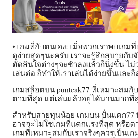
• เกมที่กับตนเอง: เมื่อพวกเราพบเกมที่
ดูง่ายสุดๆนะครับ เราจะรู้สึกสบายกั
ตัดสินใจต่างๆจะช้าลงแล้วก็นิ่งขึ้น ไม
เล่นต่อ ก็ทำให้เราเล่นได้ง่ายขึ้นและก็
เกมสล็อตบน punteak77 ที่เหมาะสมกั
ตามที่สุด แต่เล่นแล้วอยู่ได้นานมากที่ส
สำหรับสายทุนน้อย เกมบน ปั่นแตก77 ที
อาจจะไม่ใช่เกมที่แตกแรงที่สุด หรือต
เกมที่เหมาะสมกับเราจริงๆควรเป็นเกมท