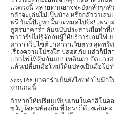
แวดวงนี้ หลายท่านอาจจะยังกล้าๆกลัว
กลัวจะเล่นไม่เป็นบ้าง หรือกลัวว่าเล่น
ฟรี วันนี้ปัญหานั้นจะหมดไปจ้ะ! เพ
สูตรบาคาร่า ลับฉบับประสานมือทำที่เข้
พาวาร์ปไปรู้จักกับผู้ให้บริการเกมไพ่เบอ
คาร่า เว็บไซต์บาคาร่าเว็บตรง สุดพรีเมี
เรื่องความโปร่งใส ปลอดภัย แล้วก็มี
แจกไพ่ให้ลุ้นกันแบบเพลินตา จัดแจ
แล้วเปลี่ยนมือใหม่ให้แปลงเป็นมือโป
Sexy168 บาคาร่าเป็นยังไง? ทำไมมือให
จากเกมนี้
ถ้าหากให้เปรียบเทียบเกมในคาสิโนออ
ขวัญใจคนท้องถิ่น ที่ใครๆก็ต้องเล่นค่ะ