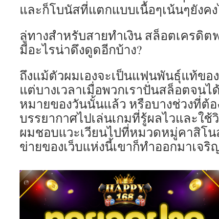
และก็โบนัสที่แตกแบบเนื้อๆเน้นๆยังคง
ลู่ทางสำหรับสายทำเงิน สล็อตเครดิต
มีอะไรน่าดึงดูดอีกบ้าง?
ถึงแม้ตัวผมเองจะเป็นแฟนพันธุ์แท้ขอ
แต่บางเวลาเมื่อพวกเราปั่นสล็อตจนได
หมายของวันนั้นแล้ว หรือบางช่วงที่ต้อ
บรรยากาศไปเล่นเกมที่รู้ผลไวและใช้วิธ
ผมชอบแวะเวียนไปที่หมวดหมู่คาสิโนส
ข่ายของเว็บแห่งนี้เขาก็ทำออกมาเจริ