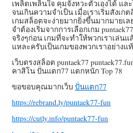
เพลิดเพลินใจ คุมจังหวะตัวเองได้ และ
จนเกินความจำเป็น เมื่อเราเริ่มสังเกตสิ
เกมสล็อตจะง่ายมากยิ่งขึ้นมากมายเล
จำต้องเริ่มจากการเลือกเกม puntaek77
จริงๆก่อน เกมที่จะทำให้พวกเราเล่นแล้ว
แหละครับเป็นเกมของพวกเราอย่างแท้
เว็บตรงสล็อต puntaek77 puntaek77.fun 
คาสิโน ปั่นแตก77 แตกหนัก Top 78
ขอขอบคุณมากเว็บ
ปั่นแตก77
https://rebrand.ly/puntaek77-fun
https://cutly.info/puntaek77-fun