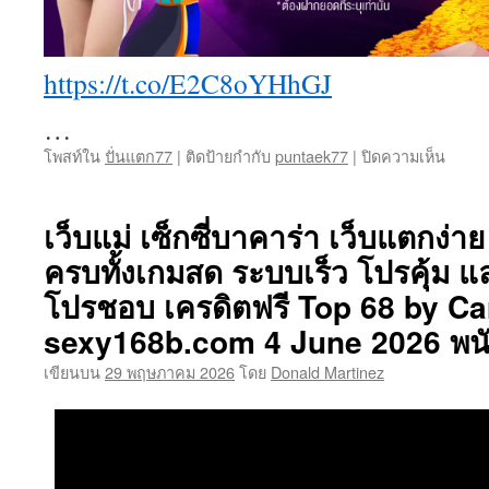
https://t.co/E2C8oYHhGJ
…
บน
โพสท์ใน
ปั่นแตก77
|
ติดป้ายกำกับ
puntaek77
|
ปิดความเห็น
ปั่น
แตก7
สล็อต
เว็บแม่ เซ็กซี่บาคาร่า เว็บแตกง่าย 
ออนไล
ครบทั้งเกมสด ระบบเร็ว โปรคุ้ม และ
ครบ
วงจร
โปรชอบ เครดิตฟรี Top 68 by Ca
ฝาก
ถอน
sexy168b.com 4 June 2026 พน
ง่าย
เขียนบน
29 พฤษภาคม 2026
โดย
Donald Martinez
มี
เกม
ทดลอ
เล่น
และ
โบนัส