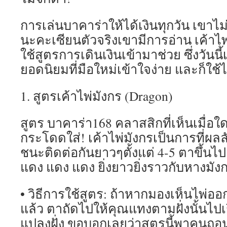
การเล่นบาคาร่าให้ได้เงินทุกวัน เขาไม่
นะคะเซียนตัวจริงเขามีการอ่าน เค้าไพ่
ใช้สูตรการเดินเงินเข้ามาช่วย ซึ่งวันนี
ยอดนิยมที่มือใหม่เข้าใจง่าย และก็ใช
1. สูตรเค้าไพ่มังกร (Dragon)
สูตร บาคาร่า168 คลาสสิกที่เห็นเมื่อใ
กระโดดใส่! เค้าไพ่มังกรเป็นการที่ผลลัพ
ชนะติดต่อกันยาวๆตั้งแต่ 4-5 ตาขึ้นไ
แดง แดง แดง ยิ่งยาวยิ่งราวกับหางมัง
• วิธีการใช้สูตร: ถ้าหากมองเห็นไพ่ออก
แล้ว ตาถัดไปให้คุณแทงตามฝั่งนั้นไปเ
แปลงฝั่ง ขอบอกเลยว่าสูตรนี้พาคนถอ