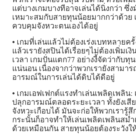
แต่บางเกมบางทีอาจเล่นได้นิ่งกว่า ซึ่งม
เหมาะสมกับสายทุนน้อยมากกว่าด้วย เพ
ควบคุมจังหวะตนเองได้อยู่
• เกมที่เล่นแล้วไม่ต้องเร่งเบทหลายครั
แล้วเรายังสปินได้เรื่อยๆไม่ต้องเพิ่มเ
เวลา เกมปั่นแตก77 อย่างงี้จัดว่ากับท
แน่นอน เนื่องจากว่าพวกเรายังสามารถ
อารมณ์ในการเล่นได้ดิบได้ดีอยู่
• เกมเอฟเฟกต์แรงทำเล่นเพลิดเพลิน: 
ปลุกอารมณ์ตลอดระยะเวลา ทั้งยังเสีย
จังหวะเกือบได้ มันจะก่อให้พวกเรารู้ส
กระนั้นก็อาจทำให้เล่นเพลิดเพลินสม่
ด้วยเหมือนกัน สายทุนน้อยต้องระวังให