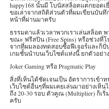
happy168 นั้นมี โบนัสสล็อตแตกยอดเยี
ขอเล่าจากสถิติส่วนตัวที่ผมเขียนบันท
หน้าที่ผ่านมาครับ
ธรรมดาแล้วเวลาพวกเราเล่นสล็อต พ
ขณะ ฟรีสปิน (Free Spins) หรือช่วงที
จากที่ผมลองทดสอบซื้อฟีเจอร์และก็ป
เกมชั้นนำบนเว็บไซต์แห่งนี้ ยกตัวอย่าง
Joker Gaming หรือ Pragmatic Play
สิ่งที่เห็นได้ชัดเจนเป็น อัตราการเข้า
เว็บไซต์อื่นๆที่ผมเคยเล่นมาอย่างเห็นไ
ถึง 20-30 รอบ ตัวคูณ (Multiplier) ก็เร
ครับ