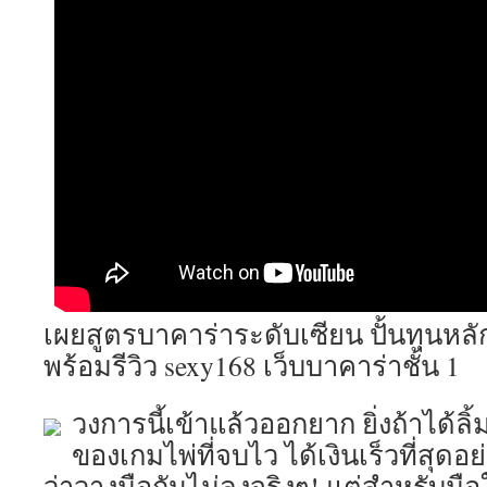
ให้
เลือก
เพียบ
12
มิถุนา
26
websi
ใหญ่
punta
คา
สิโน
เว็บ
เปิด
ใหม่
เครดิต
เผยสูตรบาคาร่าระดับเซียน ปั้นทุนหลักร
ฟรี
พร้อมรีวิว sexy168 เว็บบาคาร่าชั้น 1
Top
55
by
วงการนี้เข้าแล้วออกยาก ยิ่งถ้าได้
Christ
ของเกมไพ่ที่จบไว ได้เงินเร็วที่สุดอย
ว่าวางมือกันไม่ลงจริงๆ! แต่สำหรับมือใหม