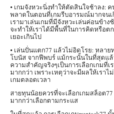
• เกมจังหวะนิ่งทำให้ตัดสินใจช้าลง: ค
พลาดในตอนที่เกมรีบอารมณ์มากจนเก
เรามาเล่นเกมที่มีจังหวะเล่นค่อนข้างช
จะทำให้เราได้มีพื้นที่ในการคิดหรือตก
เยอะเกินไป
• เล่นปั่นแตก77 แล้วไม่อิดโรย: หลา
โบนัส จากฟีพบร์ แม้กระนั้นในที่สุดแล้ว
ความสำคัญจริงๆเป็นการเลือกเกมที่เรา
มากกว่า เพราะเหตุว่าจะมีผลให้เราไม่
เกมตลอดเวลา
สายทุนน้อยควรที่จะเลือกเกมสล็อต77 ท
มากกว่าเลือกตามกระแส
ในที่สุดแล้ว การเลือกเกมpuntaek77 นั