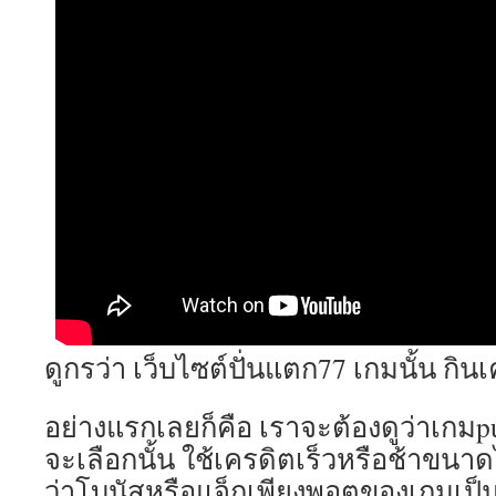
ย
สล
ทุ
น้
ก็
ลุ้
มั
ที่
แฮ
T
9
by
B
h
ดูกรว่า เว็บไซต์ปั่นแตก77 เกมนั้น กิ
อย่างแรกเลยก็คือ เราจะต้องดูว่าเกมpu
จะเลือกนั้น ใช้เครดิตเร็วหรือช้าขน
ว่าโบนัสหรือแจ็กเพียงพอตของเกมเป