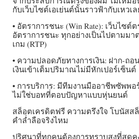
จากประสบการณ์ตรงของผม ไม่เหมือน
กับเว็บไซต์เอเย่นต์นั้นราวฟ้ากับเหวเล
• อัตราการชนะ (Win Rate): เว็บไซต์
อัตราการชนะ ทุกอย่างเป็นไปตามม
เกม (RTP)
• ความปลอดภัยทางการเงิน: ฝาก-ถอน
เงินเข้าเต็มปริมาณไม่มีหักเปอร์เซ็นต์
• การบริการ: มีทีมงานมืออาชีพซัพพอ
ไม่ใช่บอทที่ตอบปัญหาแบบหุ่นยนต์
สล็อตเครดิตฟรี ความตรึงใจ โบนัสส
คำล่ำลือจริงไหม
ปริศนาที่ทุกคนต้องการทราบสูงที่สุดคงหน