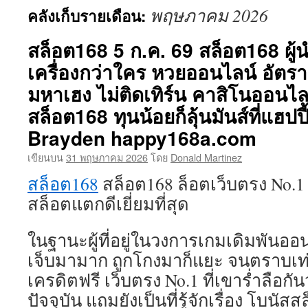
พฤษภาคม 2026
คลังเก็บรายเดือน:
เนื้อหา
สล็อต168 5 ก.ค. 69 สล็อต168 ผู้น
เครื่องกว่าใคร หวยออนไลน์ อัตราจ่
มหาเฮง ไม่ติดเทิร์น คาสิโนออนไลน
สล็อต168 ทุนน้อยก็ลุ้นมันส์ที่แฮป
Brayden happy168a.com
เขียนบน
31 พฤษภาคม 2026
โดย
Donald Martinez
สล็อต168
สล็อต168 ล็อตเว็บตรง No.1 
สล็อตแตกดีเยี่ยมที่สุด
ในฐานะผู้ที่อยู่ในวงการเกมเดิมพันออ
เจ็บมามาก ถูกโกงมาก็แยะ จนตราบเท่
เครดิตฟรี เว็บตรง No.1 ที่เขาร่ำลือกั
ปัจจุบัน แถมยังเป็นที่รู้จักเรื่อง โบนัส