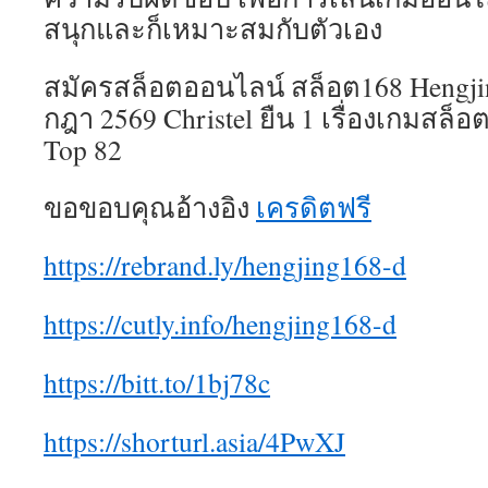
สนุกและก็เหมาะสมกับตัวเอง
สมัครสล็อตออนไลน์ สล็อต168 Hengji
กฎา 2569 Christel ยืน 1 เรื่องเกมสล็อ
Top 82
ขอขอบคุณอ้างอิง
เครดิตฟรี
https://rebrand.ly/hengjing168-d
https://cutly.info/hengjing168-d
https://bitt.to/1bj78c
https://shorturl.asia/4PwXJ