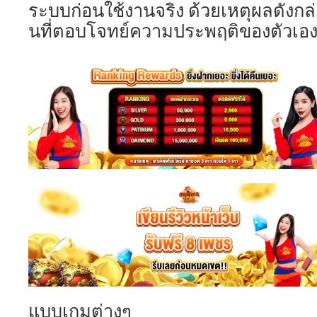
ระบบก่อนใช้งานจริง ด้วยเหตุผลดังกล
นที่ตอบโจทย์ความประพฤติของตัวเอ
แบบเกมต่างๆ