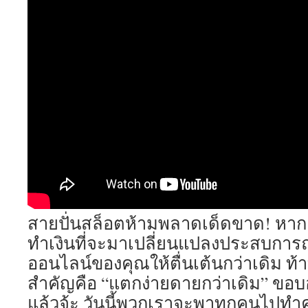
รับ
เครด
ฟรี
ยู
ส
เดียว
เล่น
ได้
ทุก
เกม
สล็อ
แจก
เครด
ฟรี
เยอะ
ที่สุด
สายปั่นสล็อตห้ามพลาดเด็ดขาด! หาก
Top
ทำเงินที่จะมาเปลี่ยนแปลงประสบการ
83
by
ออนไลน์ของคุณให้ตื่นเต้นกว่าเดิม ท้าท
Chris
สำคัญคือ “แตกง่ายดายกว่าเดิม” ขอบอ
Heng
13
แล้วจ้ะ วันนี้พวกเราจะพาทุกคนไปทำคว