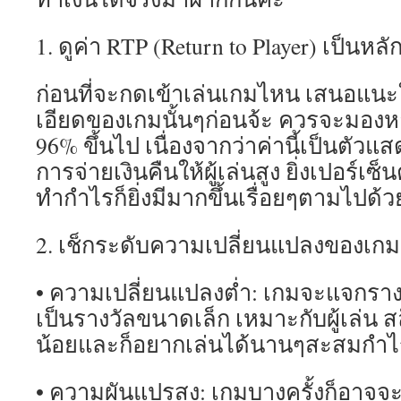
1. ดูค่า RTP (Return to Player) เป็นหลั
ก่อนที่จะกดเข้าเล่นเกมไหน เสนอแน
เอียดของเกมนั้นๆก่อนจ้ะ ควรจะมองหาเก
96% ขึ้นไป เนื่องจากว่าค่านี้เป็นตัวแ
การจ่ายเงินคืนให้ผู้เล่นสูง ยิ่งเปอร์เซ
ทำกำไรก็ยิ่งมีมากขึ้นเรื่อยๆตามไปด้ว
2. เช็กระดับความเปลี่ยนแปลงของเกม (
• ความเปลี่ยนแปลงต่ำ: เกมจะแจกรางว
เป็นรางวัลขนาดเล็ก เหมาะกับผู้เล่น สล
น้อยและก็อยากเล่นได้นานๆสะสมกำไร
• ความผันแปรสูง: เกมบางครั้งก็อาจจะ