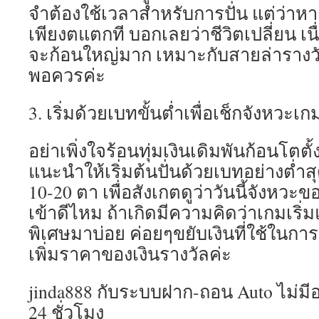
จำต้องใช้เวลาสำหรับการปั่น แต่ว่าห
เพียงตแตกที บอกเลยว่าชีวิตเปลี่ยน เนื
จะก้อนใหญ่มาก เหมาะกับสายล่ารางวั
พอควรค่ะ
3. เริ่มด้วยเบทขั้นต่ำเพื่อเช็กจังหวะเก
อย่าเพิ่งใจร้อนทุ่มเงินเดิมพันก้อนโต
แนะนำให้เริ่มต้นปั่นด้วยเบทอย่างต่ำส
10-20 ตา เพื่อสังเกตดูว่าวันนี้จังหว
เข้าดีไหม ถ้าเกิดมีความคิดว่าเกมเริ
พิเศษมาบ่อย ค่อยๆขยับเงินที่ใช้ในการเ
เพิ่มราคาของเงินรางวัลค่ะ
jinda888 กับระบบฝาก-ถอน Auto ไม่ม
24 ชั่วโมง