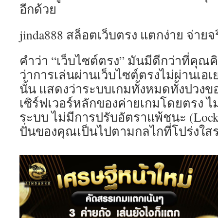
อีกด้วย
jinda888 สล็อตเว็บตรง แตกง่าย จ่ายจริง
คำว่า “เว็บไซต์ตรง” มันมีดีกว่าที่คุ
ว่าการเล่นผ่านเว็บไซต์ตรงไม่ผ่านเอเย
นั้น แสดงว่าระบบเกมทั้งหมดทั้งปวง
เซิร์ฟเวอร์หลักของค่ายเกมโดยตรง ไ
ระบบ ไม่มีการปรับอัตราแพ้ชนะ (Lock
ปั่นของคุณเป็นไปตามกลไกที่โปร่งใสรว