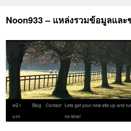
Noon933 – แหล่งรวมข้อมูลและ
ข้าม
หน้า
Blog
Contact
Lets get your new site up and ru
ไป
แรก
no time!
ยัง