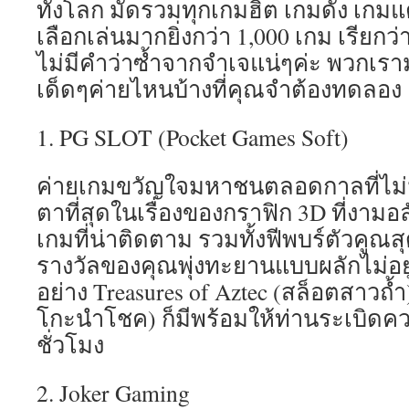
ทั้งโลก มัดรวมทุกเกมฮิต เกมดัง เกมแ
เลือกเล่นมากยิ่งกว่า 1,000 เกม เรียกว
ไม่มีคำว่าซ้ำจากจำเจแน่ๆค่ะ พวกเรามา
เด็ดๆค่ายไหนบ้างที่คุณจำต้องทดลอง
1. PG SLOT (Pocket Games Soft)
ค่ายเกมขวัญใจมหาชนตลอดกาลที่ไม่มีผู
ตาที่สุดในเรื่องของกราฟิก 3D ที่งามอลั
เกมที่น่าติดตาม รวมทั้งฟีพบร์ตัวคูณส
รางวัลของคุณพุ่งทะยานแบบผลักไม่อย
อย่าง Treasures of Aztec (สล็อตสาวถ้ำ
โกะนำโชค) ก็มีพร้อมให้ท่านระเบิดค
ชั่วโมง
2. Joker Gaming