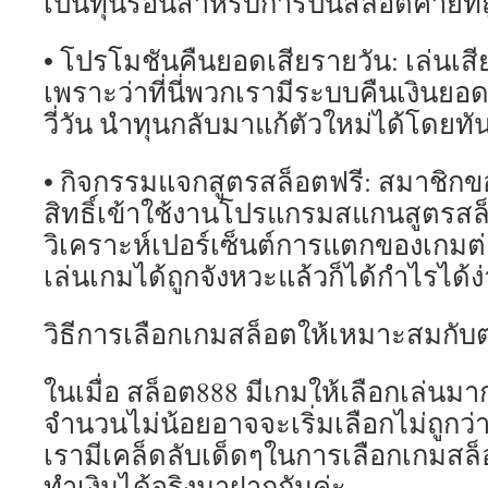
เป็นทุนรอนสำหรับการปั่นสล็อตค่ายที่
• โปรโมชันคืนยอดเสียรายวัน: เล่นเสีย
เพราะว่าที่นี่พวกเรามีระบบคืนเงินยอด
วี่วัน นำทุนกลับมาแก้ตัวใหม่ได้โดยทั
• กิจกรรมแจกสูตรสล็อตฟรี: สมาชิกขอ
สิทธิ์เข้าใช้งานโปรแกรมสแกนสูตรสล็อ
วิเคราะห์เปอร์เซ็นต์การแตกของเกมต่
เล่นเกมได้ถูกจังหวะแล้วก็ได้กำไรได้ง่
วิธีการเลือกเกมสล็อตให้เหมาะสมกับต
ในเมื่อ สล็อต888 มีเกมให้เลือกเล่น
จำนวนไม่น้อยอาจจะเริ่มเลือกไม่ถูกว่า
เรามีเคล็ดลับเด็ดๆในการเลือกเกมสล
ทำเงินได้จริงมาฝากกันค่ะ