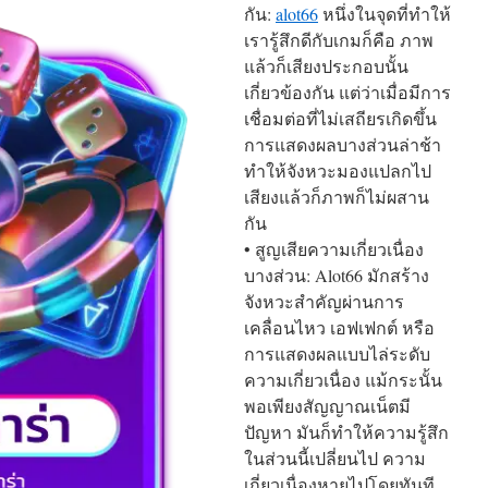
กัน:
alot66
หนึ่งในจุดที่ทำให้
เรารู้สึกดีกับเกมก็คือ ภาพ
แล้วก็เสียงประกอบนั้น
เกี่ยวข้องกัน แต่ว่าเมื่อมีการ
เชื่อมต่อที่ไม่เสถียรเกิดขึ้น
การแสดงผลบางส่วนล่าช้า
ทำให้จังหวะมองแปลกไป
เสียงแล้วก็ภาพก็ไม่ผสาน
กัน
• สูญเสียความเกี่ยวเนื่อง
บางส่วน: Alot66 มักสร้าง
จังหวะสำคัญผ่านการ
เคลื่อนไหว เอฟเฟกต์ หรือ
การแสดงผลแบบไล่ระดับ
ความเกี่ยวเนื่อง แม้กระนั้น
พอเพียงสัญญาณเน็ตมี
ปัญหา มันก็ทำให้ความรู้สึก
ในส่วนนี้เปลี่ยนไป ความ
เกี่ยวเนื่องหายไปโดยทันที