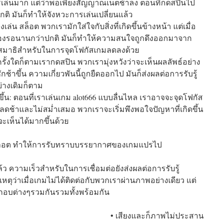
การเล่นมาก แต่ว่าพอเพียงสัญญาณเน็ตช้าลง ตอนที่กดสปินไป
ิ มันก็ทำให้จังหวะการเล่นเปลี่ยนแล้ว
่น สล็อต พวกเรามักใส่ใจกับสิ่งที่เกิดขึ้นข้างหน้า แต่เมื่อ
ต้องรอนานกว่าปกติ มันก็ทำให้ความสนใจถูกดึงออกมาจาก
้สมาธิสำหรับในการจุดโฟกัสเกมลดลงด้วย
รั้งใดก็ตามเรากดสปิน พวกเรามุ่งหวังว่าจะเห็นผลลัพธ์อย่าง
กช้าขึ้น ความเกี่ยวพันนี้ถูกยืดออกไป มันก็ส่งผลต่อการรับรู้
ย่างเดิมก็ตาม
กขึ้น: ตอนที่เราเล่นเกม alot666 แบบลื่นไหล เราอาจจะจุดโฟกัส
ดช้าและไม่สม่ำเสมอ พวกเราจะเริ่มพึงพอใจปัญหาที่เกิดขึ้น
ะเห็นได้มากขึ้นด้วย
นสล็อต ทำให้การรับทราบบรรยากาศของเกมแปรไป
ล้ว ความเร็วสำหรับในการเชื่อมต่อยังส่งผลต่อการรับรู้
ุว่าเมื่อเกมไม่ได้ติดต่อกับพวกเราผ่านภาพอย่างเดียว แต่
กอบต่างๆรวมกันรวมทั้งพร้อมกัน
• เสียงและก็ภาพไม่ประสาน