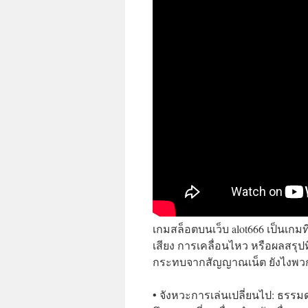
เกมสล็อตบนเว็บ alot666 เป็นเกมท
เสียง การเคลื่อนไหว หรือผลสรุปที
กระทบจากสัญญาณเน็ต ยังไงพวก
• จังหวะการเล่นเปลี่ยนไป: ธรร