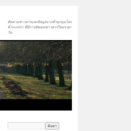
ติดตามข่าวสารและข้อมูลจากทั่วทุกมุมโลก
ที่ Noon933 ที่มีการอัพเดทข่าวสารใหม่ๆ ทุก
วัน