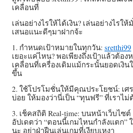
เคลื่อนที่
เล่นอย่างไรให้ได้เงิน? เล่นอย่างไรให้มั่
เสนอแนะดีๆมาฝากจ้ะ
1. กำหนดเป้าหมายในทุกวัน:
sretthi99
เยอะแค่ไหน? พอเพียงถึงเป้าแล้วต้องห
เคลื่อนที่เครื่องเดิมแม้กระนั้นยอดเงิน
ขึ้น
2. ใช้โปรโมชั่นให้มีคุณประโยชน์: เศรษ
บ่อย ให้มองว่านี่เป็น “ทุนฟรี” ที่เราไม่
3. เช็คสถิติ Real-time: บนหน้าเว็บไซต์
อัปเดตว่า “ตอนนี้เกมไหนกำลังแตก” 
นะ อย่าฝ่าฝืนเล่นเกมที่เงียบเหงา