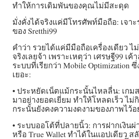
ทำให้การเดิมพันของคุณไม่มีสะดุด
มั่งคั่งได้จริงแค่มีโทรศัพท์มือถือ: เจา
ของ Sretthi99
คำว่า รวยได้แค่มีมือถือเครื่องเดียว ไ
จริงเลยจ้า เพราะเหตุว่า เศรษฐี99 เค้
ระบบที่เรียกว่า Mobile Optimization ซึ
เยอะ:
• ประหยัดเน็ตแม้กระนั้นไหลลื่น: เกมสล็
มาอย่างยอดเยี่ยม ทำให้โหลดเร็ว ไม่กิ
กระนั้นยังคงความงดงามของภาพไว้อย
• ระบบออโต้ที่ปลายนิ้ว: การฝากเงินผ
หรือ True Wallet ทำได้ในแอปเดียว สล