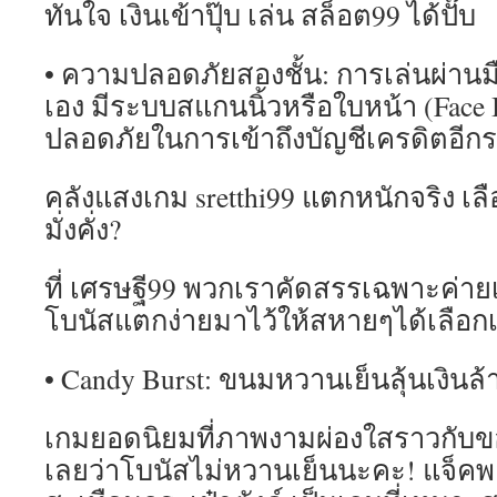
ทันใจ เงินเข้าปุ๊บ เล่น สล็อต99 ได้ปั๊บ
• ความปลอดภัยสองชั้น: การเล่นผ่านม
เอง มีระบบสแกนนิ้วหรือใบหน้า (Face 
ปลอดภัยในการเข้าถึงบัญชีเครดิตอีกร
คลังแสงเกม sretthi99 แตกหนักจริง เ
มั่งคั่ง?
ที่ เศรษฐี99 พวกเราคัดสรรเฉพาะค่ายเกม
โบนัสแตกง่ายมาไว้ให้สหายๆได้เลือกเ
• Candy Burst: ขนมหวานเย็นลุ้นเงินล้
เกมยอดนิยมที่ภาพงามผ่องใสราวกับข
เลยว่าโบนัสไม่หวานเย็นนะคะ! แจ็คพ