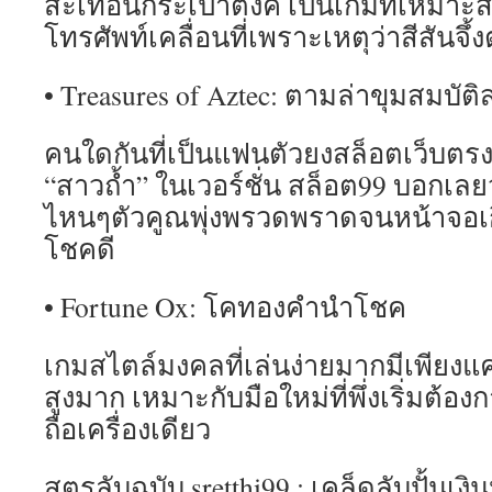
สะเทือนกระเป๋าตังค์ เป็นเกมที่เหมา
โทรศัพท์เคลื่อนที่เพราะเหตุว่าสีสันจึ
• Treasures of Aztec: ตามล่าขุมสมบัติ
คนใดกันที่เป็นแฟนตัวยงสล็อตเว็บตรงจำ
“สาวถ้ำ” ในเวอร์ชั่น สล็อต99 บอกเลยว
ไหนๆตัวคูณพุ่งพรวดพราดจนหน้าจอเ
โชคดี
• Fortune Ox: โคทองคำนำโชค
เกมสไตล์มงคลที่เล่นง่ายมากมีเพียงแค
สูงมาก เหมาะกับมือใหม่ที่พึ่งเริ่มต้
ถือเครื่องเดียว
สูตรลับฉบับ sretthi99 : เคล็ดลับปั้นเง