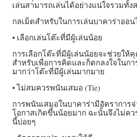
เล่นสามารถเล่นได้อย่างแน่ใจรวมทั้งส
กลเม็ดสำหรับในการเล่นบาคาร่าออน
• เลือกเล่นโต๊ะที่มีผู้เล่นน้อย
การเลือกโต๊ะที่มีผู้เล่นน้อยจะช่วยให
สำหรับเพื่อการคิดและก็ตกลงใจในการ
มากว่าโต๊ะที่มีผู้เล่นมากมาย
• ไม่สมควรพนันเสมอ (Tie)
การพนันเสมอในบาคาร่ามีอัตราการจ่ายท
โอกาสเกิดขึ้นน้อยมาก ฉะนั้นจึงไม่ค
นี้บ่อยๆ