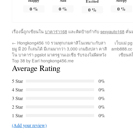
Happy
Sad
Sleepy
Excited
0
%
0
%
0
%
0
%
เรื่องนี้ถูกเขียนใน
บาคาร่า168
และติดป้ายกำกับ
sexyauto168
คั่น
←
Hongkong456 10 รวมทุกเกมคาสิโนเหมาะกับสา
เว็บแม่ p
ยมู มี 20 ก็เล่นได้ มีเกมมากว่า 3,000 เกมยิงปลา คาสิ
amb888.cc p
โน บาคาร่า pgslot มาตรฐานเอเชีย รับรองไม่ผิดหวัง
เซียนส
Top 38 by Earl hongkong456.me
Average Rating
5 Star
0%
4 Star
0%
3 Star
0%
2 Star
0%
1 Star
0%
(Add your review)