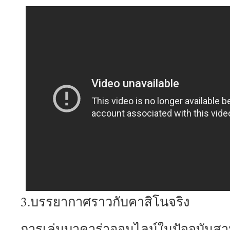
3.บรรยากาศราวกับคาสิโนจริง
การเล่นบาคาร่าออนไลน์ในปัจจุบันสา