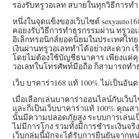
รองรับทรูวอเลท สบายในทุกวิธีการท
หนึ่งในจุดแข็งของเว็บไซต์ sexyauto1
คอยงรับวิธีการทำธุรกรรมผ่าน ทรูวอเลท
อิเล็กทรอนิกส์ยอดนิยมในประเทศไทย
เงินผ่านทรูวอเลททำได้อย่างสะดวก เ
โดยไม่ต้องใช้บัญชีธนาคาร เพียงแค่ค
วอเลทในโทรศัพท์มือถือ ก็สามารถทำธ
เว็บ บาคาร่า168 แท้ 100% ไม่เป็นอันต
เมื่อเลือกเล่นบาคาร่าออนไลน์กับเว็บไซ
และก็เป็นเว็บบาคาร่าแท้ 100% คุณสาม
นั้นมีความปลอดภัยสูง ระบบการเล่นเป
ไม่มีการโกง รวมทั้งมีการชำระเงินจริง
เว็บกลุ่มนี้มักจะได้รับการยืนยันจากหน