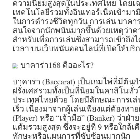
ความนิยมสูงสุดในประเทศไทย โดยเฉพา
เทคโนโลยีรวมทั้งอินเทอร์เน็ตเข้ามาม
ในการดำรงชีวิตทุกวัน การเล่น บาคาร
สนใจจากนักพนันมากขึ้นด้วยเหตุว่
สำหรับเพื่อการเล่นซึ่งสามารถเข้าถึง
เวลา บนเว็บพนันออนไลน์ที่เปิดให้บริ
บาคาร่า168 คืออะไร?
บาคาร่า (Baccarat) เป็นเกมไพ่ที่มีต
ฝรั่งเศสรวมทั้งเป็นที่นิยมในคาสิโนทั่
ประเทศไทยด้วย โดยมีลักษณะการเล่นที
เร็ว เนื่องมาจากผู้เล่นเพียงแต่ต้องทาย
(Player) หรือ “เจ้ามือ” (Banker) ว่าฝ่า
แต้มรวมสูงสุด ซึ่งจะอยู่ที่ 9 หรือใกล้เค
ทักษะหรือแผนการที่ซับซ้อนมากนัก