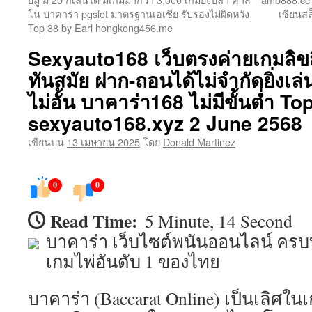
โน บาคาร่า pgslot มาตรฐานเอเชีย รับรองไม่ผิดหวัง
เซียนส
เนื้อหา
Top 38 by Earl hongkong456.me
Sexyauto168 เว็บตรงค่ายเกมลิขส
ทันสมัย ฝาก-ถอนได้ไม่จำกัดยิ่งเล่น
ไม่อั้น บาคาร่า168 ไม่มีขั้นต่ำ To
sexyauto168.xyz 2 June 2568
เขียนบน
13 เมษายน 2025
โดย
Donald Martinez
0
0
Read Time:
5 Minute, 14 Second
บาคาร่า เว็บไซต์พนันออนไลน์ คร
เกมไพ่อันดับ 1 ของไทย
บาคาร่า (Baccarat Online) เป็นเลิศในเ