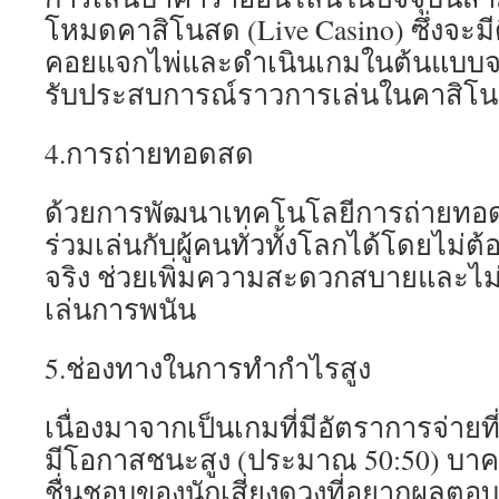
โหมดคาสิโนสด (Live Casino) ซึ่งจะมี
คอยแจกไพ่และดำเนินเกมในต้นแบบจริงๆ
รับประสบการณ์ราวการเล่นในคาสิโน
4.การถ่ายทอดสด
ด้วยการพัฒนาเทคโนโลยีการถ่ายทอด
ร่วมเล่นกับผู้คนทั่วทั้งโลกได้โดยไม่ต
จริง ช่วยเพิ่มความสะดวกสบายและไม่ม
เล่นการพนัน
5.ช่องทางในการทำกำไรสูง
เนื่องมาจากเป็นเกมที่มีอัตราการจ่ายที
มีโอกาสชนะสูง (ประมาณ 50:50) บาคาร
ชื่นชอบของนักเสี่ยงดวงที่อยากผลตอบ