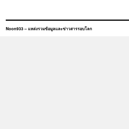
Noon933 – แหล่งรวมข้อมูลและข่าวสารรอบโลก