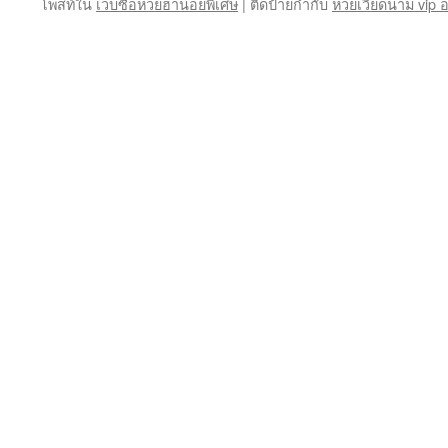
โพสท์ใน
เว็บซื้อหวยฮานอยพิเศษ
|
ติดป้ายกำกับ
หวยเวียดนาม vip 