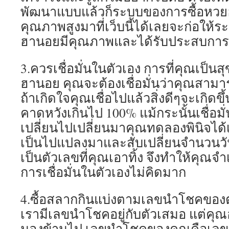
พัฒนาแบบแล้วก็ระบบของการซื้อหวยฮา
คุณภาพสูงมาที่เว็บนี้ได้เลยจะก่อให้
ฮานอยมีคุณภาพและได้รับประสบการณ์
3.ควรเชื่อมั่นในตัวเอง การที่คุณเป็นส
ฮานอย คุณจะต้องเชื่อมั่นว่าคุณสามาร
ถ้าเกิดใจคุณเชื่อไปแล้วสิ่งดีๆจะเกิดขึ้
คาดหวังเกินไป 100% แม้กระนั้นเชื่อมั
เปลี่ยนไปเปลี่ยนมาคุณทดลองพินิจได้
เป็นไปแปลงมาและสับเปลี่ยนจำนวนวันนั
เป็นตัวเลขที่คุณเอาทิ้ง จึงทำให้คุณจำ
การเชื่อมั่นในตัวเองไม่คิดมาก
4.ซื้อสลากกินแบ่งตามเลขนำโชคของต
เรามีเลขนำโชคอยู่กับตัวเสมอ แต่ค
มองข้ามไป เลขนำโชคของคุณคือเลขที่อย