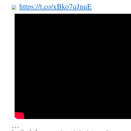
https://t.co/xBko7qJnuE
…