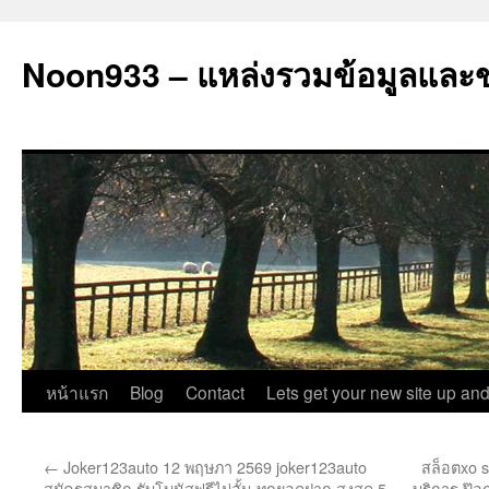
Noon933 – แหล่งรวมข้อมูลและ
ข้าม
หน้าแรก
Blog
Contact
Lets get your new site up and
ไป
←
Joker123auto 12 พฤษภา 2569 joker123auto
สล็อตxo 
ยัง
สมัครสมาชิก รับโบนัสฟรีไม่อั้น ทุกยอดฝาก สูงสุด 5
บริการ ป๊อ