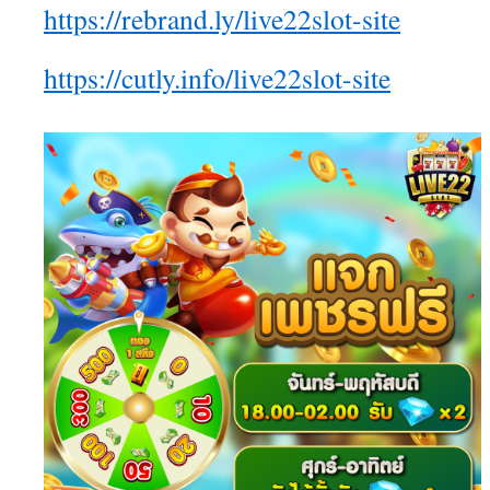
https://rebrand.ly/live22slot-site
https://cutly.info/live22slot-site