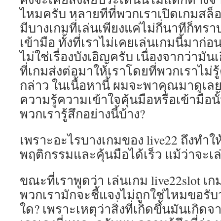
ไหมครับ หลายทีที่พวกเราเปิดเกมสล็
มีบางเกมที่เล่นเพียงแค่ไม่กี่นาทีก็ทราบ
เข้ามือ ทั้งที่เราไม่เคยเล่นเกมนี้มาก่อ
ไม่ใช่เรื่องบังเอิญครับ เนื่องจากว่ามั
ที่เกมส่งต่อมาให้เราโดยที่พวกเราไม่รู
กล่าว ในเนื้อหานี้ ผมจะพาคุณมาดูเลยว่
ความรู้ความเข้าใจคุ้นมือหรือเข้ามือนั
พวกเรารู้สึกอย่างนี้บ้าง?
เพราะอะไรบางเกมของ live22 ถึงทำให
พฤติกรรมและคุ้นมือได้เร็ว แม้ว่าจะเ
ขณะที่เราพูดว่า เล่นเกม live22slot เกมนี
พวกเรามักจะชี้แจงไม่ถูกใช่ไหมขอรับว
ใด? เพราะเหตุว่าสิ่งที่เกิดขึ้นมันเกิ