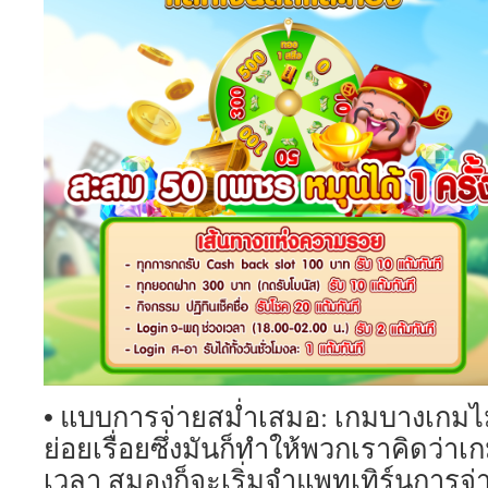
• แบบการจ่ายสม่ำเสมอ: เกมบางเกมไม่
ย่อยเรื่อยซึ่งมันก็ทำให้พวกเราคิดว่า
เวลา สมองก็จะเริ่มจำแพทเทิร์นการจ่าย