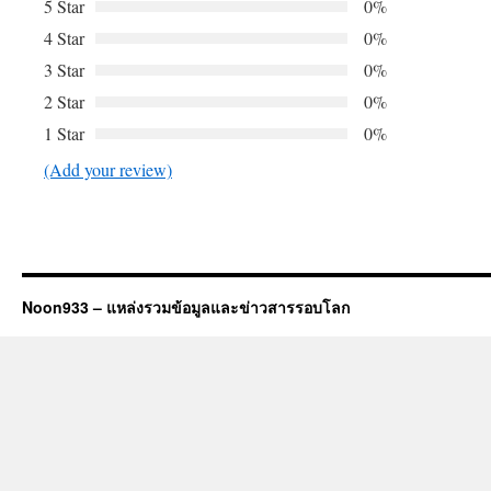
5 Star
0%
4 Star
0%
3 Star
0%
2 Star
0%
1 Star
0%
(Add your review)
Noon933 – แหล่งรวมข้อมูลและข่าวสารรอบโลก