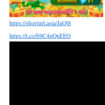
https://shorturl.asia/JaQl8
https://t.co/b9C4pQnFFO