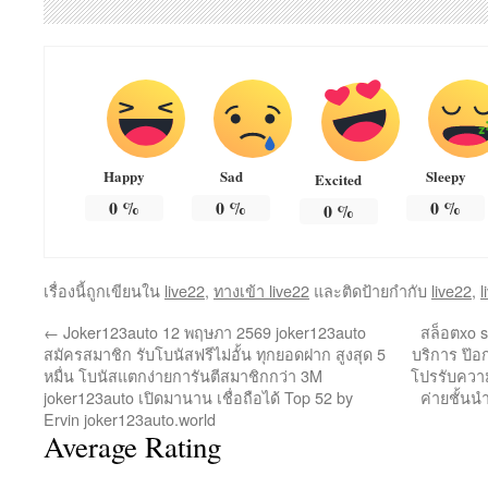
Happy
Sad
Sleepy
Excited
0
%
0
%
0
%
0
%
เรื่องนี้ถูกเขียนใน
live22
,
ทางเข้า live22
และติดป้ายกำกับ
live22
,
l
←
Joker123auto 12 พฤษภา 2569 joker123auto
สล็อตxo 
สมัครสมาชิก รับโบนัสฟรีไม่อั้น ทุกยอดฝาก สูงสุด 5
บริการ ป๊อ
หมื่น โบนัสแตกง่ายการันตีสมาชิกกว่า 3M
โปรรับความป
joker123auto เปิดมานาน เชื่อถือได้ Top 52 by
ค่ายชั้นน
Ervin joker123auto.world
Average Rating