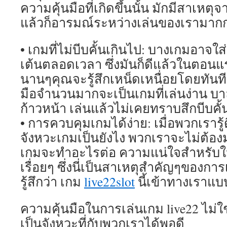
ความคุ้นมือที่เกิดขึ้นนั้น มักมีสาเหตุจ
แล้วก็อารมณ์ระหว่างเล่นของเรามาก
• เกมที่ไม่บีบคั้นเกินไป: บางเกมอาจใส
เต้นตลอดเวลา ซึ่งมันก็ดีแล้วในตอนแ
นานๆคุณจะรู้สึกเหน็ดเหนื่อยโดยทันที โ
มือจำนวนมากจะเป็นเกมที่เล่นง่าน บ
ก้าวหน้า เล่นแล้วไม่เคยทราบสึกบีบคั้
• การควบคุมเกมได้ง่าย: เมื่อพวกเรารู้ด
จังหวะเกมเป็นยังไง พวกเราจะไม่ต้อง
เกมจะทำอะไรต่อ ความแน่ใจสำหรับในกา
เรื่อยๆ ซึ่งนี่เป็นสาเหตุสำคัญๆของการ
รู้สึกว่า เกม
live22slot
นี้เข้าทางเราแ
ความคุ้นมือในการเล่นเกม live22 ไม่ใช่
เป็นจังหวะที่กับพวกเราได้พอดี