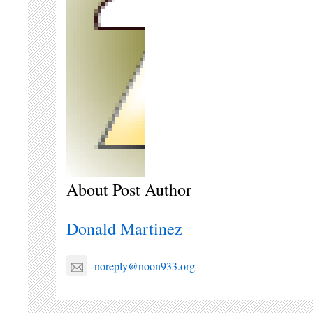
About Post Author
Donald Martinez
noreply@noon933.org