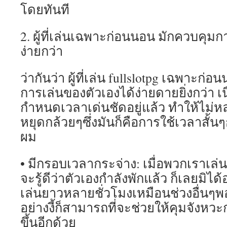
โดยทันที
2. ผู้ที่เล่นเฉพาะก่อนนอน มักควบคุมก
ง่ายกว่า
ว่ากันว่า ผู้ที่เล่น fullslotpg เฉพาะก
การเล่นของตัวเองได้ง่ายดายยิ่งกว่า 
กำหนดเวลาเด่นชัดอยู่แล้ว ทำให้ไม่ห
หยุดกล้วยๆซึ่งมันก็คือการใช้เวลาสั้น
ผม
• มีกรอบเวลากระจ่าง: เมื่อพวกเราเ
จะรู้ดีว่าตัวเองกำลังพักแล้ว ก็เลยมิได
เล่นยาวหลายชั่วโมงเหมือนช่วงอื่นๆพ
อย่างงี้ก็สามารถที่จะช่วยให้คุมจังหว
ขึ้นอีกด้วย