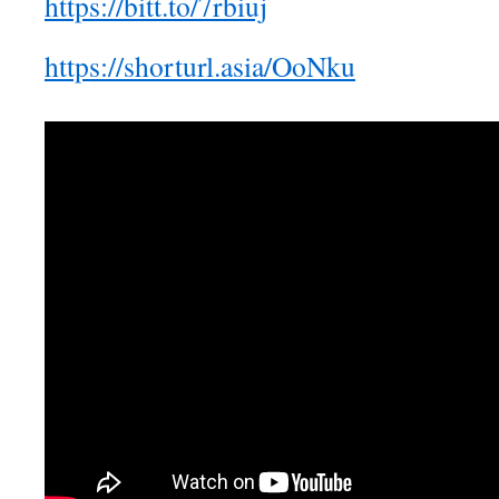
https://bitt.to/7rbiuj
https://shorturl.asia/OoNku