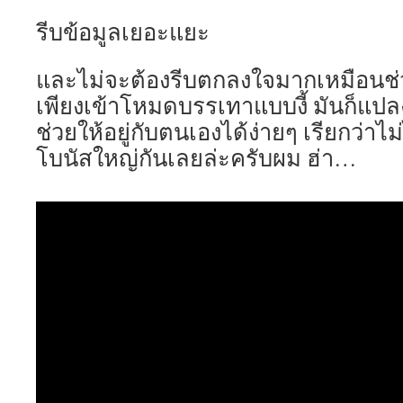
รีบข้อมูลเยอะแยะ
และไม่จะต้องรีบตกลงใจมากเหมือนช่
เพียงเข้าโหมดบรรเทาแบบงี้ มันก็แปล
ช่วยให้อยู่กับตนเองได้ง่ายๆ เรียกว่าไ
โบนัสใหญ่กันเลยล่ะครับผม ฮ่า…