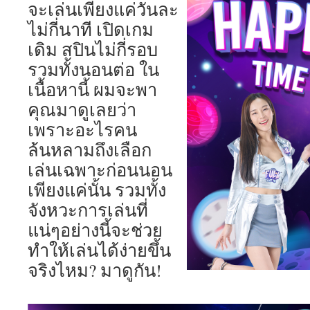
จะเล่นเพียงแค่วันละ
ไม่กี่นาที เปิดเกม
เดิม สปินไม่กี่รอบ
รวมทั้งนอนต่อ ใน
เนื้อหานี้ ผมจะพา
คุณมาดูเลยว่า
เพราะอะไรคน
ล้นหลามถึงเลือก
เล่นเฉพาะก่อนนอน
เพียงแค่นั้น รวมทั้ง
จังหวะการเล่นที่
แน่ๆอย่างนี้จะช่วย
ทำให้เล่นได้ง่ายขึ้น
จริงไหม? มาดูกัน!