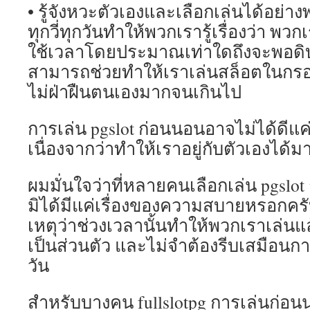
• รู้จังหวะตัวเองและเลือกเล่นได้อย่า
ทุกวี่ทุกวันทำให้พวกเรารู้เรื่องว่า 
ใช้เวลาโดยประมาณเท่าใดถึงจะพอดิบพ
สามารถช่วยทำให้เราเล่นสล็อตในกร
ไม่ฝ่าฝืนตนเองมากจนเกินไป
การเล่น pgslot ก่อนนอนอาจไม่ได้ดีแค
เนื่องจากว่าทำให้เราอยู่กับตัวเองได้มา
ผมมั่นใจว่าที่หลายคนเลือกเล่น pgslot 
มิได้มีแค่เรื่องของความสบายหรอกครับ
เหตุว่าช่วงเวลานั้นทำให้พวกเราเล่น
เป็นส่วนตัว และไม่จำต้องรีบเสมือน
วัน
สำหรับบางคน fullslotpg การเล่นก่อนน