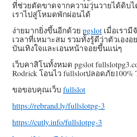
ที่ช่วยตัดขาดจากความวุ่นวายได้ดิบได
เราไปสู่โหมดพักผ่อนได้
ง่ายมากยิ่งขึ้นอีกด้วย
pgslot
เมื่อเรามีจ
เวลาที่เหมาะสม รวมทั้งรู้ดีว่าตัวเองอ
บันเทิงใจและเอนหน้าจอยขึ้นแน่ๆ
เว็บคาสิโนทั้งหมด pgslot fullslotpg3
Rodrick โอนไว fullslotปลอดภัย100% 
ขอขอบคุณเว็บ
fullslot
https://rebrand.ly/fullslotpg-3
https://cutly.info/fullslotpg-3