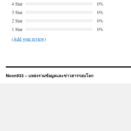
4 Star
0%
3 Star
0%
2 Star
0%
1 Star
0%
(Add your review)
Noon933 – แหล่งรวมข้อมูลและข่าวสารรอบโลก