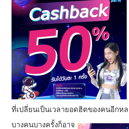
ที่เปลี่ยนเป็นเวลายอดฮิตของคนอีก
บางคนบางครั้งก็อาจ