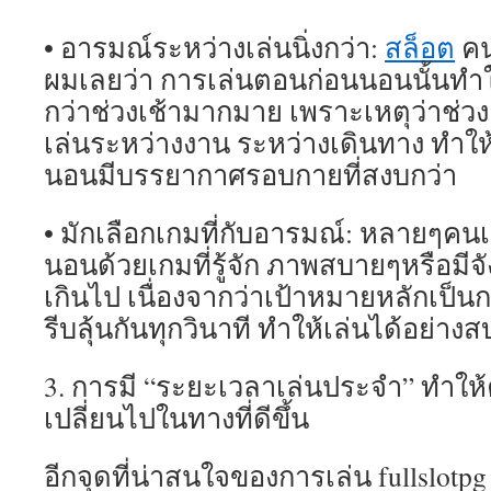
• อารมณ์ระหว่างเล่นนิ่งกว่า:
สล็อต
คน
ผมเลยว่า การเล่นตอนก่อนนอนนั้นทำให
กว่าช่วงเช้ามากมาย เพราะเหตุว่าช่วง
เล่นระหว่างงาน ระหว่างเดินทาง ทำให้จ
นอนมีบรรยากาศรอบกายที่สงบกว่า
• มักเลือกเกมที่กับอารมณ์: หลายๆคนเ
นอนด้วยเกมที่รู้จัก ภาพสบายๆหรือมีจ
เกินไป เนื่องจากว่าเป้าหมายหลักเป็นก
รีบลุ้นกันทุกวินาที ทำให้เล่นได้อย่า
3. การมี “ระยะเวลาเล่นประจำ” ทำให้
เปลี่ยนไปในทางที่ดีขึ้น
อีกจุดที่น่าสนใจของการเล่น fullslotp