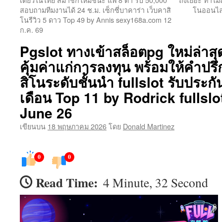
สอบถามทีมงานได้ 24 ช.ม. เซ็กซี่บาคาร่า เว็บคาสิ
โนออนไลน
เนื้อหา
โนรีวิว 5 ดาว Top 49 by Annis sexy168a.com 12
ก.ค. 69
Pgslot ทางเข้าสล็อตpg ใหม่ล่าส
คุ้มค่าแก่การลงทุน พร้อมให้คำปร
สิโนระดับชั้นนำ fullslot รับประก
เดือน Top 11 by Rodrick fullsl
June 26
เขียนบน
18 พฤษภาคม 2026
โดย
Donald Martinez
0
0
Read Time:
4 Minute, 32 Second