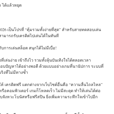
า ได้แล้วหยุด
2026 เป็นโปรที่ “คุ้มรวมทั้งง่ายที่สุด” สำหรับสายทดสอบเล่น
ก็สามารถรับเครดิตไปเล่นได้ในทันที
บการเล่นสล็อต สนุกได้ไม่มีเบื่อ!
่เล่นง่าย เข้าถึงไว รวมทั้งลุ้นบันเทิงใจได้ตลอดเวลา
่ตอบปัญหาได้อย่างพอดี ด้วยแบบอย่างเกมที่นานัปการ ระบบที่
ิงที่ไม่มีทางซ้ำ
ให้ เครดิตฟรี แตกต่างจากเว็บไซต์อื่นคือ “ความลื่นไถลไหล”
รือคอมพิวเตอร์ เกมก็โหลดเร็ว ไม่มีสะดุด ทำให้เล่นได้ต่อ
พบจังหวะโบนัสหรือฟรีสปิน ยิ่งเพิ่มความระทึกใจเข้าไปอีก