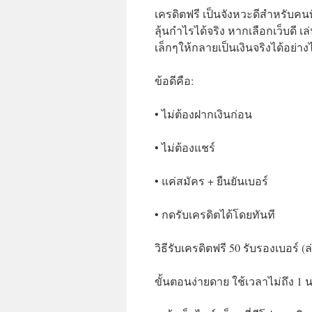
เครดิตฟรี เป็นจังหวะดีสำหรับคนท
ลุ้นกำไรได้จริง หากเลือกเว็บดี 
เล็กๆให้กลายเป็นเงินจริงได้อย่าง
ข้อดีคือ:
• ไม่ต้องฝากเงินก่อน
• ไม่ต้องแชร์
• แค่สมัคร + ยืนยันเบอร์
• กดรับเครดิตได้โดยทันที
วิธีรับเครดิตฟรี 50 รับรองเบอร์ (ล
ขั้นตอนง่ายดาย ใช้เวลาไม่ถึง 1 น