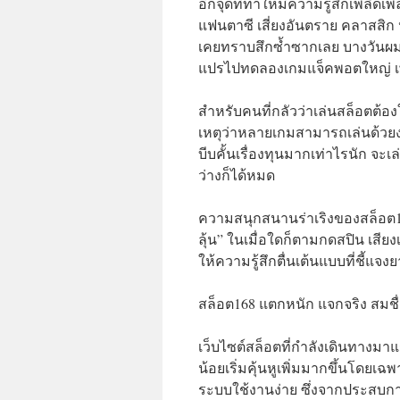
อีกจุดที่ทำให้มีความรู้สึกเพลิ
แฟนตาซี เสี่ยงอันตราย คลาสสิก ห
เคยทราบสึกซ้ำซากเลย บางวันผมบา
แปรไปทดลองเกมแจ็คพอตใหญ่ เพื
สำหรับคนที่กลัวว่าเล่นสล็อตต้อง
เหตุว่าหลายเกมสามารถเล่นด้วยงบเ
บีบคั้นเรื่องทุนมากเท่าไรนัก จ
ว่างก็ได้หมด
ความสนุกสนานร่าเริงของสล็อต168
ลุ้น” ในเมื่อใดก็ตามกดสปิน เสียง
ให้ความรู้สึกตื่นเต้นแบบที่ชี้แจ
สล็อต168 แตกหนัก แจกจริง สมชื่
เว็บไซต์สล็อตที่กำลังเดินทางมาแร
น้อยเริ่มคุ้นหูเพิ่มมากขึ้นโดยเฉ
ระบบใช้งานง่าย ซึ่งจากประสบกา