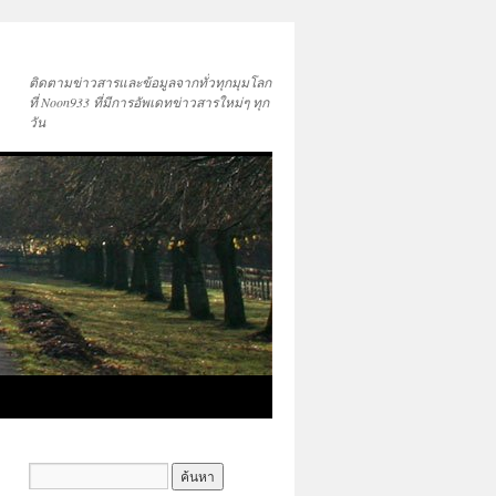
ติดตามข่าวสารและข้อมูลจากทั่วทุกมุมโลก
ที่ Noon933 ที่มีการอัพเดทข่าวสารใหม่ๆ ทุก
วัน