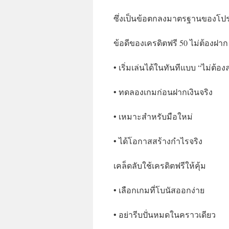
ซึ่งเป็นข้อตกลงมาตรฐานของโปร
ข้อดีของเครดิตฟรี 50 ไม่ต้องฝาก
• เริ่มเล่นได้ในทันทีแบบ “ไม่ต้อง
• ทดลองเกมก่อนฝากเงินจริง
• เหมาะสำหรับมือใหม่
• ได้โอกาสสร้างกำไรจริง
เคล็ดลับใช้เครดิตฟรีให้คุ้ม
• เลือกเกมที่โบนัสออกง่าย
• อย่ารีบปั่นหมดในคราวเดียว