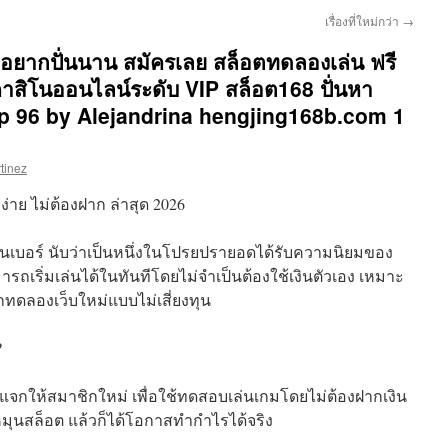
เรื่องที่ใหม่กว่า
→
อยากปั่นนาน สมัครเลย สล็อตทดลองเล่น ฟรี
สิโนออนไลน์ระดับ VIP สล็อต168 ปั่นหา
 Top 96 by Alejandrina hengjing168b.com 1
tinez
ง่าย ไม่ต้องฝาก ล่าสุด 2026
ยันเบอร์ นับว่าเป็นหนึ่งในโปรยปรายอดได้รับความนิยมของ
รถเริ่มเล่นได้ในทันทีโดยไม่จำเป็นต้องใช้เงินตัวเอง เหมาะ
ทดลองเว็บใหม่แบบไม่เสี่ยงทุน
?
อตแจกให้สมาชิกใหม่ เพื่อใช้ทดสอบเล่นเกมโดยไม่ต้องฝากเงิน
ปหมุนสล็อต แล้วก็ได้โอกาสทำกำไรได้จริง