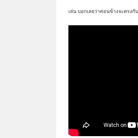
เล่น บอกเลยว่าค่อนข้างจะตรงกับ