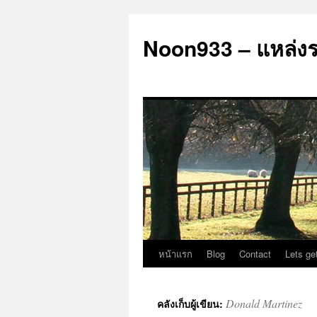
Noon933 – แหล่ง
หน้าแรก
Blog
Contact
Lets ge
ข้าม
ไป
Donald Martinez
คลังเก็บผู้เขียน:
ยัง