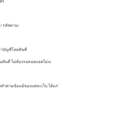
ฟรี
/ รหัสผ่าน)
ข้าบัญชีโดยทันที
นทันที ไม่ต้องรอคอยแอดไม่น
องทำตามข้อแม้ของแต่ละเว็บ ได้แก่