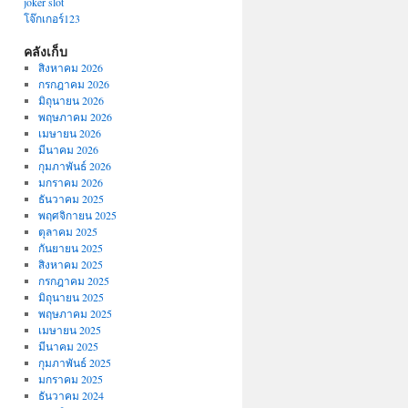
joker slot
โจ๊กเกอร์123
คลังเก็บ
สิงหาคม 2026
กรกฎาคม 2026
มิถุนายน 2026
พฤษภาคม 2026
เมษายน 2026
มีนาคม 2026
กุมภาพันธ์ 2026
มกราคม 2026
ธันวาคม 2025
พฤศจิกายน 2025
ตุลาคม 2025
กันยายน 2025
สิงหาคม 2025
กรกฎาคม 2025
มิถุนายน 2025
พฤษภาคม 2025
เมษายน 2025
มีนาคม 2025
กุมภาพันธ์ 2025
มกราคม 2025
ธันวาคม 2024