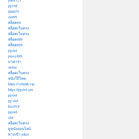
joker123
pg168
jinda55
slot99
สล็อต66
สล็อตเว็บตรง
สล็อตเว็บตรง
สล็อต888
สล็อต888
pgslot
pussy888
บาคาร่า
slotxo
สล็อตเว็บตรง
หนังโป๊ไทย
https://1xbetth.vip
https://pgslot.spa
pgslot
pg slot
kiss918
pgslot
slot
สล็อตเว็บตรง
ดูหนังออนไลน์
ทางเข้า joker