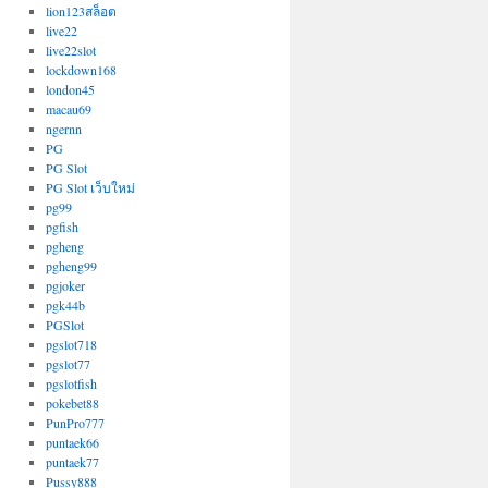
lion123สล็อต
live22
live22slot
lockdown168
london45
macau69
ngernn
PG
PG Slot
PG Slot เว็บใหม่
pg99
pgfish
pgheng
pgheng99
pgjoker
pgk44b
PGSlot
pgslot718
pgslot77
pgslotfish
pokebet88
PunPro777
puntaek66
puntaek77
Pussy888