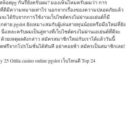
สล็อตpg กันรึยังครับผม? มองเห็นไหมครับผมว่า การ
รงที่ดีมีความหมายเท่าไร นอกจากเรื่องของความปลอดภัยแล้ว
ได้รับจากการใช้งานเว็บไซต์ตรงไม่ผ่านเอเย่นต์ก็มี
ค่าย pgslot ยังเหมาะสมกับผู้เล่นสายทุนน้อยหรือมือใหม่ที่ยัง
่แหละครับผมเป็นลู่ทางที่เว็บไซต์ตรงไม่ผ่านเอเย่นต์ที่ดีจะ
วยเหตุผลดังกล่าว สมัครสมาชิกใหม่กับเราได้แล้ววันนี้
ิตฟรีจากโปรโมชั่นได้ทันที อย่าคอยช้า สมัครเป็นสมาชิกเลย!
uly 25 Otilia casino online pgslot เว็บไหนดี Top 24