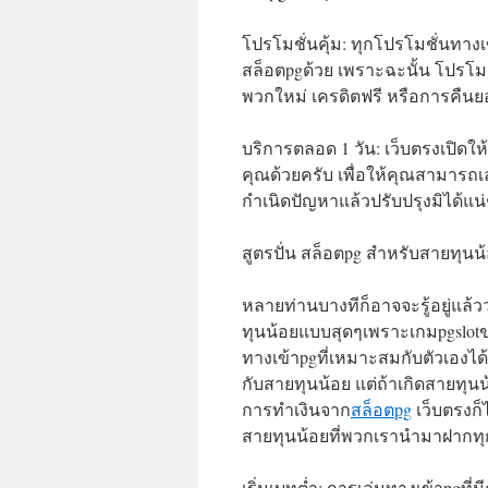
โปรโมชั่นคุ้ม: ทุกโปรโมชั่นท
สล็อตpgด้วย เพราะฉะนั้น โปรโมช
พวกใหม่ เครดิตฟรี หรือการคืนยอ
บริการตลอด 1 วัน: เว็บตรงเปิด
คุณด้วยครับ เพื่อให้คุณสามารถเ
กำเนิดปัญหาแล้วปรับปรุงมิได้แน
สูตรปั่น สล็อตpg สำหรับสายทุนน้
หลายท่านบางทีก็อาจจะรู้อยู่แล้วว
ทุนน้อยแบบสุดๆเพราะเกมpgslot
ทางเข้าpgที่เหมาะสมกับตัวเองได้
กับสายทุนน้อย แต่ถ้าเกิดสายทุน
การทำเงินจาก
สล็อตpg
เว็บตรงก็ไ
สายทุนน้อยที่พวกเรานำมาฝากทุ
เริ่มเบทต่ำ: การเล่นทางเข้าpgที่มีค