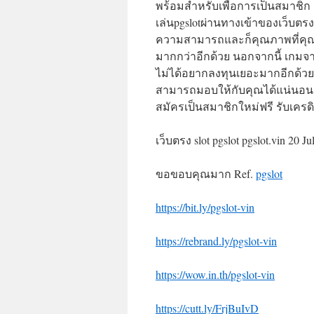
พร้อมสำหรับเพื่อการเป็นสมาชิก 
เล่นpgslotผ่านทางเข้าของเว็บต
ความสามารถและก็คุณภาพที่คุณจะ
มากกว่าอีกด้วย นอกจากนี้ เกมจาก
ไม่ได้อยากลงทุนเยอะมากอีกด้วย นี
สามารถมอบให้กับคุณได้แน่นอน ด้
สมัครเป็นสมาชิกใหม่ฟรี รับเครด
เว็บตรง slot pgslot pgslot.vin 20 J
ขอขอบคุณมาก Ref.
pgslot
https://bit.ly/pgslot-vin
https://rebrand.ly/pgslot-vin
https://wow.in.th/pgslot-vin
https://cutt.ly/FrjBuIvD