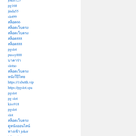
joker123
pg168
jinda55
slot99
สล็อต66
สล็อตเว็บตรง
สล็อตเว็บตรง
สล็อต888
สล็อต888
pgslot
pussy888
บาคาร่า
slotxo
สล็อตเว็บตรง
หนังโป๊ไทย
https://1xbetth.vip
https://pgslot.spa
pgslot
pg slot
kiss918
pgslot
slot
สล็อตเว็บตรง
ดูหนังออนไลน์
ทางเข้า joker